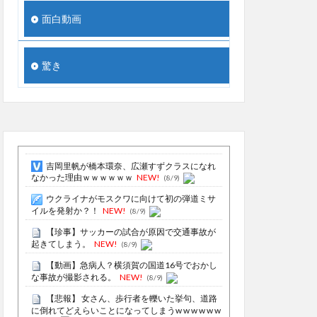
面白動画
驚き
吉岡里帆が橋本環奈、広瀬すずクラスになれ
なかった理由ｗｗｗｗｗｗ
NEW!
(8/9)
ウクライナがモスクワに向けて初の弾道ミサ
イルを発射か？！
NEW!
(8/9)
【珍事】サッカーの試合が原因で交通事故が
起きてしまう。
NEW!
(8/9)
【動画】急病人？横須賀の国道16号でおかし
な事故が撮影される。
NEW!
(8/9)
【悲報】 女さん、歩行者を轢いた挙句、道路
に倒れてどえらいことになってしまうw w w w w w