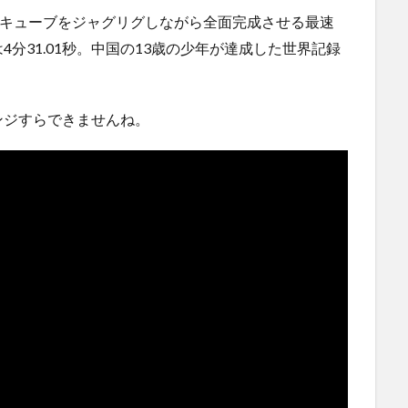
るや
ハードオフに売っていた4万4000円のフィギュアがヤバす
クキューブをジャグリグしながら全面完成させる最速
ぎる...
(5/20)
にｗｗ
分31.01秒。中国の13歳の少年が達成した世界記録
海外「この少年にとって忘れられない経験になったな」危
険な手術...
(5/20)
使う
うちのネコが目の前にいた。私が上に物を投げるフリをす
る → ...
(5/20)
ンジすらできませんね。
韓国人「野球の天才大谷翔平がML2度目のサヨナラ爆発！4
打数...
(5/20)
らの
【GIF】JSのカンチョーワロタ
(5/20)
【愕然】白のクラウン俺氏、高速道路左車線を制限速度で
運転
走った結...
(5/20)
【中国】パトカーの前で好演技www当たり屋やお煽り運転
など盛...
(3/1)
【あるある？】うわっ・・・男性が一瞬で冷める女性の行
動6選
(3/1)
【怒報】撮影車を叩く当て逃げ老害を追跡！警察も出動す
る騒ぎに
(3/1)
【動画】ウクライナ中部でとんでもない大爆発が撮影され
る。
(2/28)