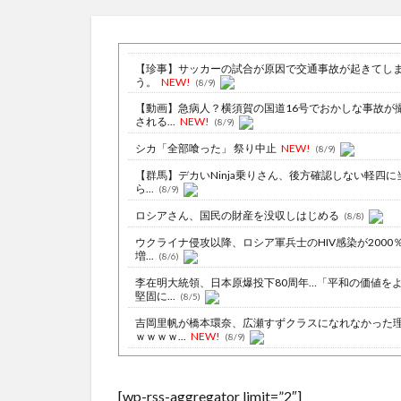
【珍事】サッカーの試合が原因で交通事故が起きてし
う。
NEW!
(8/9)
【動画】急病人？横須賀の国道16号でおかしな事故が
される...
NEW!
(8/9)
シカ「全部喰った」 祭り中止
NEW!
(8/9)
【群馬】デカいNinja乗りさん、後方確認しない軽四に
ら...
(8/9)
ロシアさん、国民の財産を没収しはじめる
(8/8)
ウクライナ侵攻以降、ロシア軍兵士のHIV感染が2000
増...
(8/6)
李在明大統領、日本原爆投下80周年…「平和の価値を
堅固に...
(8/5)
吉岡里帆が橋本環奈、広瀬すずクラスになれなかった
ｗｗｗｗ...
NEW!
(8/9)
ウクライナがモスクワに向けて初の弾道ミサイルを発
か？！
NEW!
(8/9)
[wp-rss-aggregator limit=”2″]