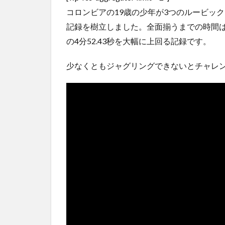
【悲報】タトゥー彫師23年目店長「タトゥー入れにく
つ99...
NEW!
(8/9)
コロンビアの19歳の少年が3つのルービッ
5chの北斗の拳強さランキング、完成度が高いと話題
記録を樹立しました。全面揃うまでの時間は4
ｗｗ
(5/20)
の4分52.43秒を大幅に上回る記録です。
金正恩「経済制裁、正直キツいです・・・本当は核を
つもりな...
(5/20)
少なくともジャグリングできないとチャレ
お知らせ
(3/25)
お知らせ
(1/26)
顔20点、体80点と評価されていた女子学生が男子学生
性の...
(12/26)
【中国】パトカーの前で好演技www当たり屋やお煽り
など盛...
(3/1)
Powered by livedoor 相互RSS