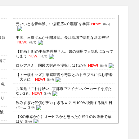
ま
元いいとも青年隊、中居正広の”素顔”を暴露
NEW!
(8/9)
撮影
中国、三峡ダムが全開放流。長江流域で深刻な洪水被害
NEW!
(8/9)
【動画】 町の中華料理屋さん、娘の採用で人気店になって
しまう
NEW!
(8/9)
当て
ロシアさん、国民の財産を没収しはじめる
NEW!
(8/9)
【トー横キッズ】家庭環境や毒親とのトラブルに悩む若者
「大人に...
NEW!
(8/9)
％急
共産党「これは酷い…京都市でマイナンバーカードを持た
ない29...
NEW!
(8/9)
より
飲みすぎた代償がデカすぎるｗ 翌日100％後悔する誕生日
パー...
(8/9)
理由
【Xの車窓から】オービスかと思ったら野生の炊飯器で草
ほか
(8/6)
射
【Xの車窓から】整備士が2度見する現場猫案件 ほか
(7/31)