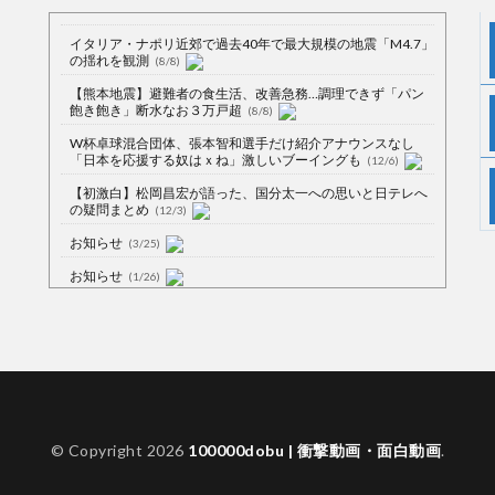
イタリア・ナポリ近郊で過去40年で最大規模の地震「M4.7」
の揺れを観測
(8/8)
【熊本地震】避難者の食生活、改善急務…調理できず「パン
飽き飽き」断水なお３万戸超
(8/8)
W杯卓球混合団体、張本智和選手だけ紹介アナウンスなし
「日本を応援する奴はｘね」激しいブーイングも
(12/6)
【初激白】松岡昌宏が語った、国分太一への思いと日テレへ
の疑問まとめ
(12/3)
お知らせ
(3/25)
お知らせ
(1/26)
顔20点、体80点と評価されていた女子学生が男子学生らの性
の捌け口にされる
(12/26)
【中国】処理水の問題化狙うも不発？ASEAN関連会合で賛同
広がらず
(7/13)
【韓国】54.1％「IAEA報告書を信用しない」
(7/13)
© Copyright 2026
100000dobu | 衝撃動画・面白動画
.