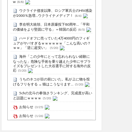
w
(8/8)
ウクライナ侵攻以降、ロシア軍兵士のHIV感染
が2000％急増…ウクライナメディア！
(8/6)
李在明大統領、日本原爆投下80周年…「平和
の価値をより堅固に守る」＝韓国の反応
(8/5)
ハードオフに売っていた4万4000円のフィギ
ュアがヤバすぎるｗｗｗｗｗｗ「こんな高いの？
ｗｗ」「逆に超安い」
(5/20)
海外「この少年にとって忘れられない経験に
なったな」危険な手術を乗り越えた少年にサプラ
イズをプレゼントした大谷選手に対する海外の反
応
(5/20)
うちのネコが目の前にいた。私が上に物を投
げるフリをする → 猫はこうなります…
(5/20)
5chの北斗の拳強さランキング、完成度が高い
と話題にｗｗｗｗ
(5/20)
お知らせ
(3/25)
お知らせ
(1/26)
顔20点、体80点と評価されていた女子学生が
男子学生らの性の捌け口にされる
(12/26)