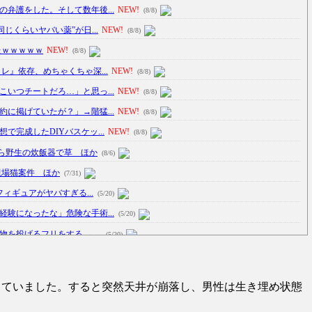
弁護をした。そして数年後...
NEW!
(8/8)
じくらいヤバい薬”が日...
NEW!
(8/8)
たｗｗｗｗｗ
NEW!
(8/8)
レ』依存、めちゃくちゃ深...
NEW!
(8/8)
いつチートだろ…」と思っ...
NEW!
(8/8)
に掲げていたが？」→階猛...
NEW!
(8/8)
完成したDIYバスケッ...
NEW!
(8/8)
ら野生の炊飯器で草 ほか
(8/6)
現場猫案件 ほか
(7/31)
フィギュアがヤバすぎる...
(5/20)
験になったな」危険な手術...
(5/20)
投げるフリをする → ...
(5/20)
のサヨナラ爆発！4打数...
(5/20)
っていました。すると突然天井が崩落し、男性は生き埋め状態
車線を制限速度で走った結...
(5/20)