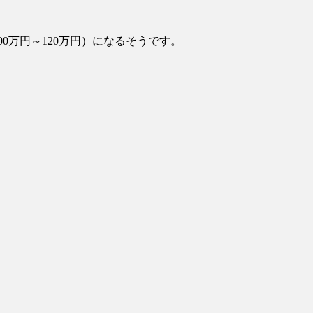
たり屋やお煽り運転など盛...
(3/1)
瞬で冷める女性の行動6選
(3/1)
100万円～120万円）になるそうです。
追跡！警察も出動する騒ぎに
(3/1)
い大爆発が撮影される。
(2/28)