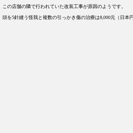
【中国】パトカーの前で好演技www当たり屋やお煽り運転など盛...
(3/1)
この店舗の隣で行われていた改装工事が原因のようです。
頭を5針縫う怪我と複数の引っかき傷の治療は8,000元（日本円で
Powered by livedoor 相互RSS