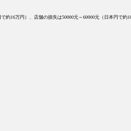
【中国】パトカーの前で好演技www当
【あるある？】うわっ・・・男性が一
約16万円）、店舗の損失は50000元～60000元（日本円で約
【怒報】撮影車を叩く当て逃げ老害を
【動画】ウクライナ中部でとんでもな
Powered by livedoor 相互RSS