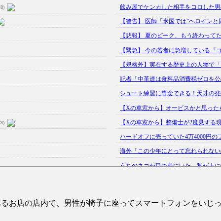
飲み屋でケンカした相手をコロした男の
/8)
【警告】 医師「米国では”ヘロインと同
【悲報】 夏のピーク、もう終わって
【緊急】 今の若者に急増している『コ
【規格外】実在する歴史上の人物で「こ
記者「中革連は食料品消費税ゼロを公約
シュート練習に専念できる！天才の発想で
【Xの車窓から】オービスかと思った
【Xの車窓から】整備士が2度見する
/8)
ハードオフに売っていた4万4000円の
海外「この少年にとって忘れられない経
うちのネコが目の前にいた。私が上に物を
韓国人「野球の天才大谷翔平がML2度目
【GIF】JSのカンチョーワロタ
(5/20)
にあるお店の店内で、男性が椅子に座ってスマートフォンをいじ
【愕然】白のクラウン俺氏、高速道路左