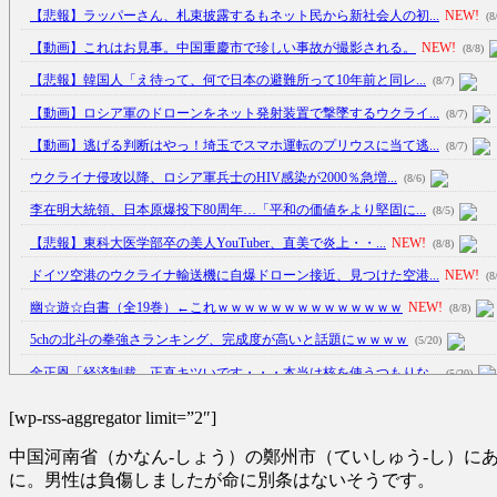
【悲報】ラッパーさん、札束披露するもネット民から新社会人の初...
NEW!
(8
【動画】これはお見事。中国重慶市で珍しい事故が撮影される。
NEW!
(8/8)
【悲報】韓国人「え待って、何で日本の避難所って10年前と同レ...
(8/7)
【動画】ロシア軍のドローンをネット発射装置で撃墜するウクライ...
(8/7)
【動画】逃げる判断はやっ！埼玉でスマホ運転のプリウスに当て逃...
(8/7)
ウクライナ侵攻以降、ロシア軍兵士のHIV感染が2000％急増...
(8/6)
李在明大統領、日本原爆投下80周年…「平和の価値をより堅固に...
(8/5)
【悲報】東科大医学部卒の美人YouTuber、直美で炎上・・...
NEW!
(8/8)
ドイツ空港のウクライナ輸送機に自爆ドローン接近、見つけた空港...
NEW!
(8
幽☆遊☆白書（全19巻）←これｗｗｗｗｗｗｗｗｗｗｗｗｗｗ
NEW!
(8/8)
5chの北斗の拳強さランキング、完成度が高いと話題にｗｗｗｗ
(5/20)
金正恩「経済制裁、正直キツいです・・・本当は核を使うつもりな...
(5/20)
お知らせ
(3/25)
[wp-rss-aggregator limit=”2″]
お知らせ
(1/26)
中国河南省（かなん-しょう）の鄭州市（ていしゅう-し）
顔20点、体80点と評価されていた女子学生が男子学生らの性の...
(12/26)
に。男性は負傷しましたが命に別条はないそうです。