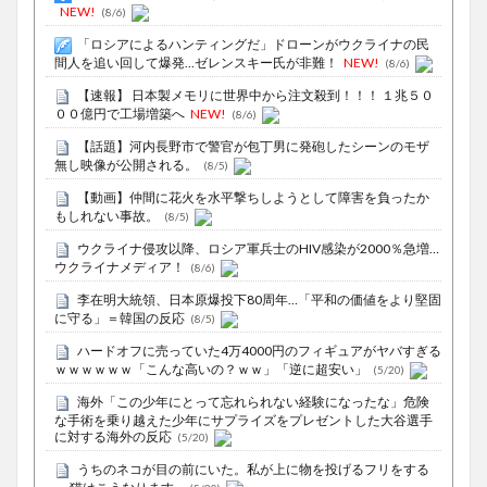
NEW!
(8/6)
「ロシアによるハンティングだ」ドローンがウクライナの民
間人を追い回して爆発…ゼレンスキー氏が非難！
NEW!
(8/6)
【速報】 日本製メモリに世界中から注文殺到！！！ １兆５０
００億円で工場増築へ
NEW!
(8/6)
【話題】河内長野市で警官が包丁男に発砲したシーンのモザ
無し映像が公開される。
(8/5)
【動画】仲間に花火を水平撃ちしようとして障害を負ったか
もしれない事故。
(8/5)
ウクライナ侵攻以降、ロシア軍兵士のHIV感染が2000％急増…
ウクライナメディア！
(8/6)
李在明大統領、日本原爆投下80周年…「平和の価値をより堅固
に守る」＝韓国の反応
(8/5)
ハードオフに売っていた4万4000円のフィギュアがヤバすぎる
ｗｗｗｗｗｗ「こんな高いの？ｗｗ」「逆に超安い」
(5/20)
海外「この少年にとって忘れられない経験になったな」危険
な手術を乗り越えた少年にサプライズをプレゼントした大谷選手
に対する海外の反応
(5/20)
うちのネコが目の前にいた。私が上に物を投げるフリをする