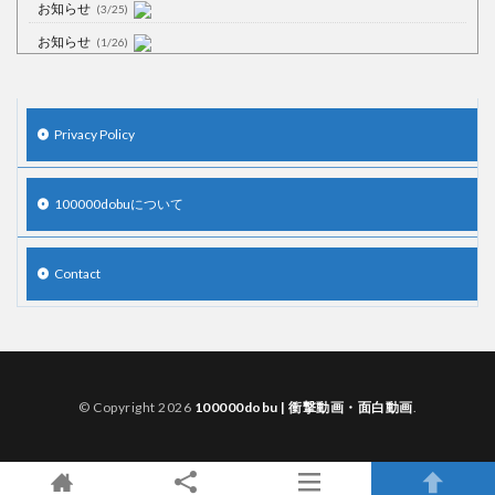
お知らせ
(3/25)
お知らせ
(1/26)
顔20点、体80点と評価されていた女子学生が男子学生らの性の捌け口に
される
(12/26)
【中国】処理水の問題化狙うも不発？ASEAN関連会合で賛同広がらず
Privacy Policy
(7/13)
【韓国】54.1％「IAEA報告書を信用しない」
(7/13)
100000dobuについて
Contact
Powered by livedoor 相互RSS
© Copyright 2026
100000dobu | 衝撃動画・面白動画
.