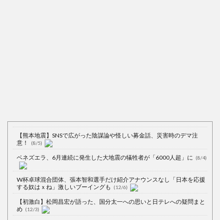
【熊本地震】SNSで広がった陰謀論や怪しい募金話、災害時のデマ注
意！
(8/5)
ベネズエラ、6月連続に発生した大地震の犠牲者が「6000人超」に
(8/4)
W杯卓球混合団体、張本智和選手だけ紹介アナウンスなし「日本を応援
する奴はｘね」激しいブーイングも
(12/6)
【初激白】松岡昌宏が語った、国分太一への思いと日テレへの疑問まと
め
(12/3)