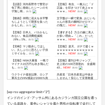
【話題】河内長野市で警官が
【悲報】 有吉、一般人に「ド
包丁男に発砲したシーンのモ
正論」を叩きつけて炎上ｗｗ
ザ無し映...
ｗｗｗ...
NEW!
(8/5)
(8/6)
【動画】仲間に花火を水平撃
文字盤が一瞬で変身…おじいち
ちしようとして障害を負った
ゃんの形見の腕時計がロマン
かもしれ...
の塊だ...
NEW!
(8/5)
(8/6)
【悲報】日本人、バカかもし
【凄すぎる】 力士の嫁に美人
れない。食品消費税減税
が多い理由→「これ」だった
（8%→1%...
ｗｗｗ...
NEW!
(8/5)
(8/6)
【宮崎】マジ勘弁してほし
【悲報】 楽天、ガチで逝くｗ
い。久しぶりに恐ろしい子供
ｗｗｗｗｗｗｗｗｗｗｗｗｗ
ミサイルを...
ｗｗｗ...
NEW!
(8/5)
(8/6)
【悲報】NISA大暴落 一晩で
【悲報】週刊少年ジャンプ、
マイナス20万円も吹き飛んだ
史上初の100万部割れ 全盛期
も...
65...
NEW!
(8/5)
(8/6)
ウクライナ侵攻以降、ロシア
共産党「日本共産党は中抜き
軍兵士のHIV感染が2000％急
しません！安心して災害救援
増...
募金をし...
NEW!
(8/6)
(8/6)
李在明大統領、日本原爆投下
【Xの車窓から】整備士が2度
[wp-rss-aggregator limit=”2″]
80周年…「平和の価値をより
見する現場猫案件 ほか
堅固に...
(8/5)
(7/31)
インドのインド･アッサム州にあるカジランガ国立公園を通っ
【衝撃映像】かもしれない運
【Xの車窓から】予定人員より
ている道路を、黄色いシャツを着た男性が自転車で走行して