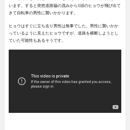
転、限界突破してしま
乗車人数が一人多い ほか
います。すると突然道路脇の茂みから1頭のヒョウが飛び出て
う・・・
NEW!
(8/6)
(7/27)
きて自転車の男性に襲いかかります。
「ロシアによるハンティング
ハードオフに売っていた4万
だ」ドローンがウクライナの
4000円のフィギュアがヤバす
民間人を...
NEW!
ぎる...
(8/6)
(5/20)
ヒョウはすぐに立ち去り男性は無事でした。男性に襲いかか
鈴木紗理奈「ボランティアは
海外「この少年にとって忘れ
っているように見えたヒョウですが、道路を横断しようとし
もちろんだが、今熊本へ旅行
られない経験になったな」危
ていた可能性もあるそうです。
に行くこ...
NEW!
険な手術...
(8/5)
(5/20)
5chの北斗の拳強さランキン
うちのネコが目の前にいた。
グ、完成度が高いと話題にｗ
私が上に物を投げるフリをす
ｗｗｗ
る → ...
(5/20)
(5/20)
金正恩「経済制裁、正直キツ
韓国人「野球の天才大谷翔平
いです・・・本当は核を使う
がML2度目のサヨナラ爆発！4
つもりな...
打数...
(5/20)
(5/20)
お知らせ
【GIF】JSのカンチョーワロタ
(3/25)
(5/20)
お知らせ
(1/26)
【愕然】白のクラウン俺氏、
顔20点、体80点と評価されて
高速道路左車線を制限速度で
いた女子学生が男子学生らの
走った結...
(5/20)
性の...
(12/26)
【中国】パトカーの前で好演
【中国】パトカーの前で好演
技www当たり屋やお煽り運転
技www当たり屋やお煽り運転
など盛...
(3/1)
など盛...
(3/1)