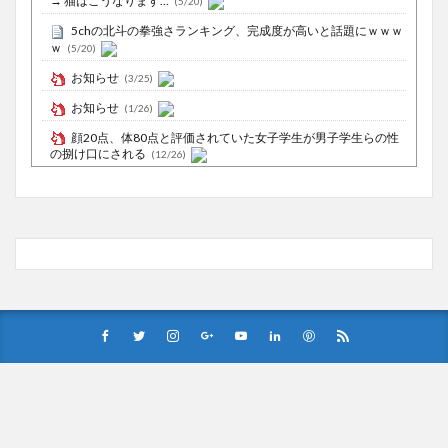
→ 猫はこうなります…
(5/20)
5chの北斗の拳強さランキング、完成度が高いと話題にｗｗｗ
ｗ
(5/20)
お知らせ
(3/25)
お知らせ
(1/26)
顔20点、体80点と評価されていた女子学生が男子学生らの性
の捌け口にされる
(12/26)
【中国】処理水の問題化狙うも不発？ASEAN関連会合で賛同
広がらず
(7/13)
Powered by livedoor 相互RSS