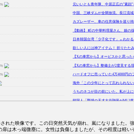
元いいとも青年隊、中居正広の”素顔”
/9)
中国、三峡ダムが全開放流。長江流域
カズレーザー、車の任意保険を巡り持論
【動画】 町の中華料理屋さん、娘の
日本韓国台湾「少子化です」←わかる 
欲しい人には神アイテム！ 折りたたみ
【Xの車窓から】オービスかと思った
【Xの車窓から】整備士が2度見する
/9)
ハードオフに売っていた4万4000円の
/9)
海外「この少年にとって忘れられない経
うちのネコが目の前にいた。私が上に物を
韓国人「野球の天才大谷翔平がML2度目
【GIF】JSのカンチョーワロタ
(5/20)
【愕然】白のクラウン俺氏、高速道路左
撮影された映像です。この日突然天気が崩れ、嵐になりました。
【中国】パトカーの前で好演技www当
の扉は木っ端微塵に。女性は負傷しましたが、その程度は軽い