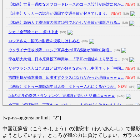
【動画】世界一過酷なオフロードレースのコース設計が絶対におか...
NEW!
(8
【珍事】サッカーの試合が原因で交通事故が起きてしまう。
NEW!
(8/9)
【動画】急病人？横須賀の国道16号でおかしな事故が撮影される...
(8/9)
シカ「全部喰った」 祭り中止
(8/9)
ロシアさん、国民の財産を没収しはじめる
(8/8)
ウクライナ侵攻以降、ロシア軍兵士のHIV感染が2000％急増...
(8/6)
李在明大統領、日本原爆投下80周年…「平和の価値をより堅固に...
(8/5)
なぜフランス人はこれほど日本が好きなのか？…中国ネット「中国...
NEW!
(8
吉岡里帆が橋本環奈、広瀬すずクラスになれなかった理由ｗｗｗｗ...
NEW!
(8
【悲報】タトゥー彫師23年目店長「タトゥー入れにくるやつ99...
NEW!
(8/9)
5chの北斗の拳強さランキング、完成度が高いと話題にｗｗｗｗ
(5/20)
金正恩「経済制裁、正直キツいです・・・本当は核を使うつもりな...
(5/20)
お知らせ
(3/25)
[wp-rss-aggregator limit=”2″]
お知らせ
(1/26)
中国江蘇省（こうそ-しょう）の淮安市（わいあん-し）で
顔20点、体80点と評価されていた女子学生が男子学生らの性の...
(12/26)
ようとしています。ところが風の力に負けてしまい、ガラス