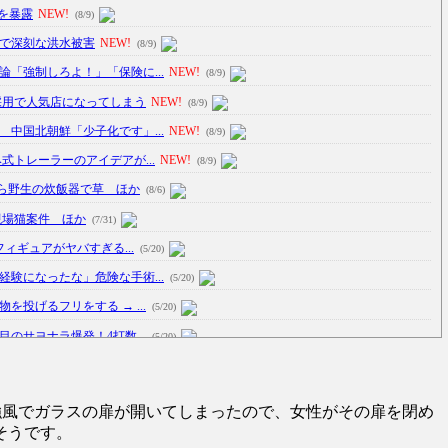
を暴露
NEW!
(8/9)
で深刻な洪水被害
NEW!
(8/9)
「強制しろよ！」「保険に...
NEW!
(8/9)
採用で人気店になってしまう
NEW!
(8/9)
中国北朝鮮「少子化です」...
NEW!
(8/9)
式トレーラーのアイデアが...
NEW!
(8/9)
ら野生の炊飯器で草 ほか
(8/6)
現場猫案件 ほか
(7/31)
フィギュアがヤバすぎる...
(5/20)
験になったな」危険な手術...
(5/20)
投げるフリをする → ...
(5/20)
のサヨナラ爆発！4打数...
(5/20)
車線を制限速度で走った結...
(5/20)
強風でガラスの扉が開いてしまったので、女性がその扉を閉め
たり屋やお煽り運転など盛...
(3/1)
そうです。