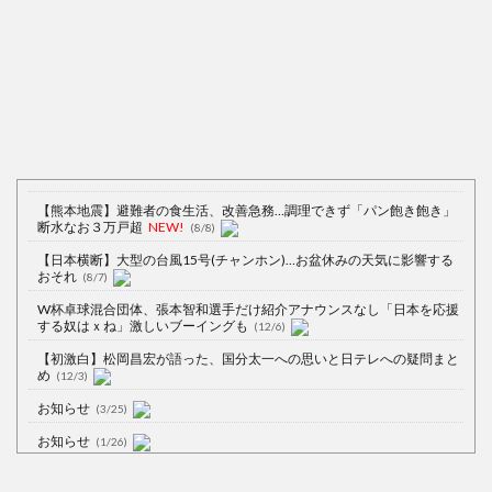
【熊本地震】避難者の食生活、改善急務…調理できず「パン飽き飽き」
断水なお３万戸超
NEW!
(8/8)
【日本横断】大型の台風15号(チャンホン)…お盆休みの天気に影響する
おそれ
(8/7)
W杯卓球混合団体、張本智和選手だけ紹介アナウンスなし「日本を応援
する奴はｘね」激しいブーイングも
(12/6)
【初激白】松岡昌宏が語った、国分太一への思いと日テレへの疑問まと
め
(12/3)
お知らせ
(3/25)
お知らせ
(1/26)
顔20点、体80点と評価されていた女子学生が男子学生らの性の捌け口に
される
(12/26)