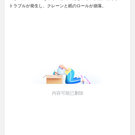
シェルターを整備へ…小池知事
思ったら野生の炊飯器で草
トラブルが発生し、クレーンと紙のロールが崩落。
「弾道...
NEW!
ほか
(8/8)
(8/6)
【動画】戦犯はどっち？ｗｗ
【Xの車窓から】整備士が2度
ｗｗｗｗｗｗｗｗｗｗｗｗｗ
見する現場猫案件 ほか
ｗｗｗｗ...
NEW!
(8/8)
(7/31)
【悲報】仙台育英の女部員←
ハードオフに売っていた4万
ベンチ入り 強豪校のジャガ
4000円のフィギュアがヤバす
イモダン...
NEW!
ぎる...
(8/8)
(5/20)
5chの北斗の拳強さランキン
海外「この少年にとって忘れ
グ、完成度が高いと話題にｗ
られない経験になったな」危
ｗｗｗ
険な手術...
(5/20)
(5/20)
金正恩「経済制裁、正直キツ
うちのネコが目の前にいた。
いです・・・本当は核を使う
私が上に物を投げるフリをす
つもりな...
る → ...
(5/20)
(5/20)
お知らせ
韓国人「野球の天才大谷翔平
(3/25)
がML2度目のサヨナラ爆発！4
お知らせ
打数...
(1/26)
(5/20)
顔20点、体80点と評価されて
【GIF】JSのカンチョーワロタ
いた女子学生が男子学生らの
(5/20)
性の...
(12/26)
【愕然】白のクラウン俺氏、
【中国】パトカーの前で好演
高速道路左車線を制限速度で
技www当たり屋やお煽り運転
走った結...
(5/20)
など盛...
(3/1)