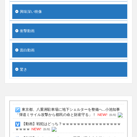
興味深い映像
衝撃動画
面白動画
驚き
東京都、八重洲駐車場に地下シェルターを整備へ…小池知事
「弾道ミサイル攻撃から都民の命と財産守る」！
NEW!
(8/8)
【動画】戦犯はどっち？ｗｗｗｗｗｗｗｗｗｗｗｗｗｗｗｗ
ｗｗｗｗ
NEW!
(8/8)