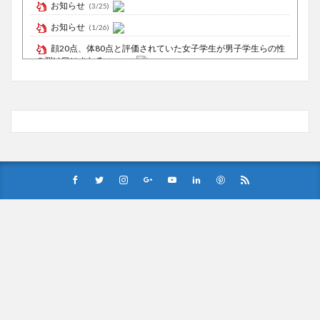
お知らせ
(3/25)
お知らせ
(1/26)
顔20点、体80点と評価されていた女子学生が男子学生らの性
の捌け口にされる
(12/26)
【中国】処理水の問題化狙うも不発？ASEAN関連会合で賛同
広がらず
(7/13)
Powered by livedoor 相互RSS