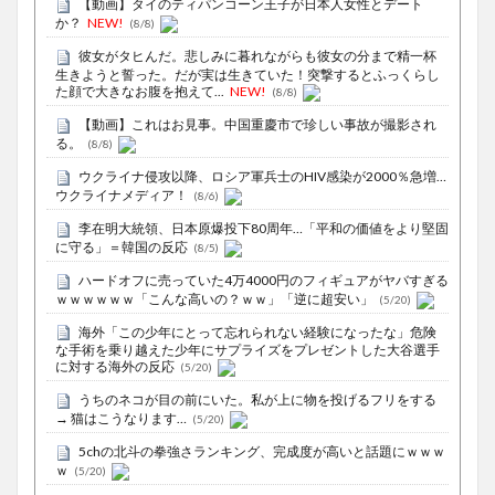
【動画】タイのティパンコーン王子が日本人女性とデート
か？
NEW!
(8/8)
彼女がタヒんだ。悲しみに暮れながらも彼女の分まで精一杯
生きようと誓った。だが実は生きていた！突撃するとふっくらし
た顔で大きなお腹を抱えて...
NEW!
(8/8)
【動画】これはお見事。中国重慶市で珍しい事故が撮影され
る。
(8/8)
ウクライナ侵攻以降、ロシア軍兵士のHIV感染が2000％急増…
ウクライナメディア！
(8/6)
李在明大統領、日本原爆投下80周年…「平和の価値をより堅固
に守る」＝韓国の反応
(8/5)
ハードオフに売っていた4万4000円のフィギュアがヤバすぎる
ｗｗｗｗｗｗ「こんな高いの？ｗｗ」「逆に超安い」
(5/20)
海外「この少年にとって忘れられない経験になったな」危険
な手術を乗り越えた少年にサプライズをプレゼントした大谷選手
に対する海外の反応
(5/20)
うちのネコが目の前にいた。私が上に物を投げるフリをする
→ 猫はこうなります…
(5/20)
5chの北斗の拳強さランキング、完成度が高いと話題にｗｗｗ
ｗ
(5/20)