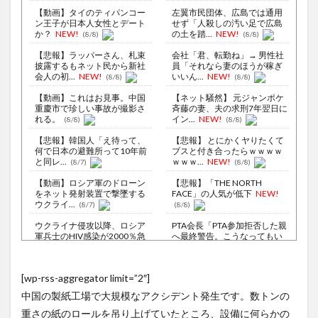
【動画】タイのティパンコー
左翼市民団体、広島では通用
ン王子が日本人女性とデート
せず「人殺しの汚い足で広島
か？
NEW!
の土を踏...
NEW!
(8/8)
(8/8)
【悲報】ラッパーさん、札束
会社「君、転勤ね」→ 男性社
披露するもネット民から新社
員「それなら妻のほうが稼ぎ
会人の初...
NEW!
いいん...
NEW!
(8/8)
(8/8)
【動画】これはお見事。中国
【ネット騒然】 元ジャンポケ
重慶市で珍しい事故が撮影さ
斉藤の妻、夫の求刑7年翌日に
れる。
イン...
NEW!
(8/8)
(8/8)
【悲報】韓国人「え待って、
【悲報】 とにかくヤりたくて
何で日本の避難所って10年前
ブスと付き合ったらｗｗｗｗ
と同レ...
ｗｗｗ...
NEW!
(8/7)
(8/8)
【動画】ロシア軍のドローン
【悲報】「THE NORTH
をネット発射装置で撃墜する
FACE」の人気が低下
NEW!
ウクライ...
(8/7)
(8/8)
ウクライナ侵攻以降、ロシア
PTA会長「PTA参加拒否した親
軍兵士のHIV感染が2000％急
へ最終警告。こうなってもい
増...
い...
NEW!
(8/6)
(8/8)
李在明大統領、日本原爆投下
授業は嫌いだったのに…物理の
[wp-rss-aggregator limit=”2″]
80周年…「平和の価値をより
動画だけは永遠に見ていられ
堅固に...
るｗ
NEW!
(8/5)
(8/8)
中国の製紙工場で大規模なアクシデント発生です。数トンの
東京都、八重洲駐車場に地下
【Xの車窓から】オービスかと
重さの紙のロールを吊り上げていたところ、設備に何らかの