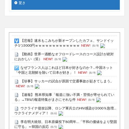
驚き
【悲報】速水もこみちが新オープンしたカフェ、サンドイッ
チ1つ3000円ｗｗｗｗｗｗｗｗｗｗｗｗｗ
NEW!
(8/9)
【動画】世界一過酷なオフロードレースのコース設計が絶対
におかしい（笑）
NEW!
(8/9)
なぜフランス人はこれほど日本が好きなのか？…中国ネット
「中国と北朝鮮を除いて日本が好き」！
NEW!
(8/9)
【珍事】サッカーの試合が原因で交通事故が起きてしまう。
NEW!
(8/9)
【速報】 熊本県知事「報道に強い不満・苦情が寄せられてい
る」→TBSの報道特集がまさにそれな件
NEW!
(8/9)
ウクライナ侵攻以降、ロシア軍兵士のHIV感染が2000％急増…
ウクライナメディア！
(8/6)
李在明大統領、日本原爆投下80周年…「平和の価値をより堅固
に守る」＝韓国の反応
(8/5)