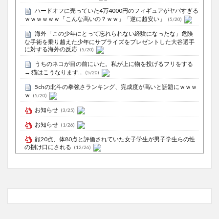
ハードオフに売っていた4万4000円のフィギュアがヤバすぎる
ｗｗｗｗｗｗ「こんな高いの？ｗｗ」「逆に超安い」
(5/20)
海外「この少年にとって忘れられない経験になったな」危険
な手術を乗り越えた少年にサプライズをプレゼントした大谷選手
に対する海外の反応
(5/20)
うちのネコが目の前にいた。私が上に物を投げるフリをする
→ 猫はこうなります…
(5/20)
5chの北斗の拳強さランキング、完成度が高いと話題にｗｗｗ
ｗ
(5/20)
お知らせ
(3/25)
お知らせ
(1/26)
顔20点、体80点と評価されていた女子学生が男子学生らの性
の捌け口にされる
(12/26)
【中国】処理水の問題化狙うも不発？ASEAN関連会合で賛同
広がらず
(7/13)