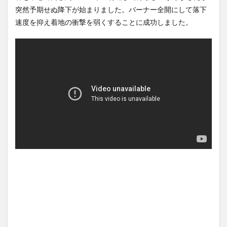
ッチ1つ...
NEW!
見する現場猫案件 ほか
(8/9)
突然予期せぬ降下が始まりました。バーナー全開にして落下
(7/31)
なぜフランス人はこれほど日
速度を抑え着地の衝撃を弱くすることに成功しました。
本が好きなのか？…中国ネット
ハードオフに売っていた4万
「中国...
NEW!
4000円のフィギュアがヤバす
(8/9)
ぎる...
(5/20)
吉岡里帆が橋本環奈、広瀬す
ずクラスになれなかった理由
海外「この少年にとって忘れ
ｗｗｗｗ...
NEW!
られない経験になったな」危
(8/9)
険な手術...
(5/20)
5chの北斗の拳強さランキン
グ、完成度が高いと話題にｗ
うちのネコが目の前にいた。
ｗｗｗ
私が上に物を投げるフリをす
(5/20)
る → ...
(5/20)
金正恩「経済制裁、正直キツ
いです・・・本当は核を使う
韓国人「野球の天才大谷翔平
つもりな...
がML2度目のサヨナラ爆発！4
(5/20)
打数...
(5/20)
お知らせ
(3/25)
【GIF】JSのカンチョーワロタ
お知らせ
(1/26)
(5/20)
顔20点、体80点と評価されて
【愕然】白のクラウン俺氏、
いた女子学生が男子学生らの
高速道路左車線を制限速度で
性の...
走った結...
(12/26)
(5/20)
【中国】パトカーの前で好演
【中国】パトカーの前で好演
技www当たり屋やお煽り運転
技www当たり屋やお煽り運転
など盛...
など盛...
(3/1)
(3/1)