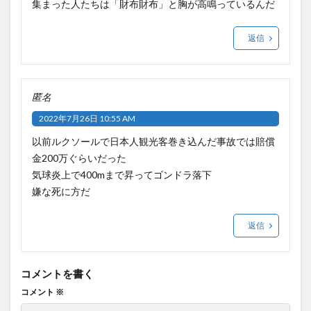
集まった人たちは「財布財布」と胸が高鳴っているんだ
返信
匿名
2022年7月26日 10:55 AM
以前ルクソールで日本人観光客巻き込んだ事故では賠償
金200万ぐらいだった
気球炎上で400mまで昇ってゴンドラ落下
嫌な死に方だ
返信
コメントを書く
コメント
※