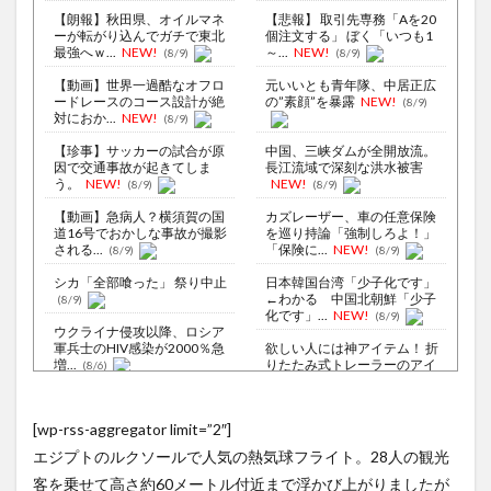
【朗報】秋田県、オイルマネ
【悲報】 取引先専務「Aを20
ーが転がり込んでガチで東北
個注文する」 ぼく「いつも1
最強へｗ...
NEW!
～...
NEW!
(8/9)
(8/9)
【動画】世界一過酷なオフロ
元いいとも青年隊、中居正広
ードレースのコース設計が絶
の”素顔”を暴露
NEW!
(8/9)
対におか...
NEW!
(8/9)
【珍事】サッカーの試合が原
中国、三峡ダムが全開放流。
因で交通事故が起きてしま
長江流域で深刻な洪水被害
う。
NEW!
NEW!
(8/9)
(8/9)
【動画】急病人？横須賀の国
カズレーザー、車の任意保険
道16号でおかしな事故が撮影
を巡り持論「強制しろよ！」
される...
「保険に...
NEW!
(8/9)
(8/9)
シカ「全部喰った」 祭り中止
日本韓国台湾「少子化です」
←わかる 中国北朝鮮「少子
(8/9)
化です」...
NEW!
(8/9)
ウクライナ侵攻以降、ロシア
軍兵士のHIV感染が2000％急
欲しい人には神アイテム！ 折
増...
りたたみ式トレーラーのアイ
(8/6)
デアが...
NEW!
(8/9)
李在明大統領、日本原爆投下
80周年…「平和の価値をより
【Xの車窓から】オービスかと
[wp-rss-aggregator limit=”2″]
堅固に...
思ったら野生の炊飯器で草
(8/5)
ほか
(8/6)
エジプトのルクソールで人気の熱気球フライト。28人の観光
【悲報】速水もこみちが新オ
ープンしたカフェ、サンドイ
【Xの車窓から】整備士が2度
客を乗せて高さ約60メートル付近まで浮かび上がりましたが