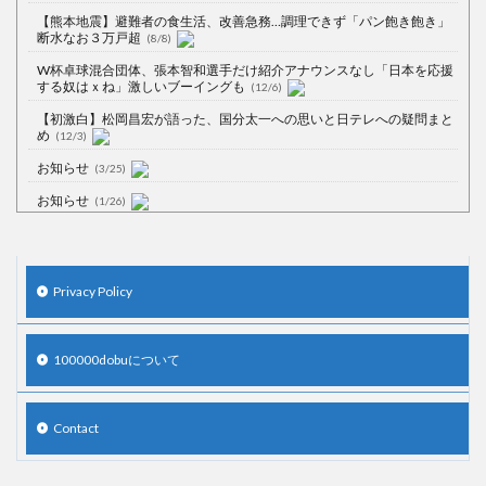
【熊本地震】避難者の食生活、改善急務…調理できず「パン飽き飽き」
断水なお３万戸超
(8/8)
W杯卓球混合団体、張本智和選手だけ紹介アナウンスなし「日本を応援
する奴はｘね」激しいブーイングも
(12/6)
【初激白】松岡昌宏が語った、国分太一への思いと日テレへの疑問まと
め
(12/3)
お知らせ
(3/25)
お知らせ
(1/26)
顔20点、体80点と評価されていた女子学生が男子学生らの性の捌け口に
される
(12/26)
【中国】処理水の問題化狙うも不発？ASEAN関連会合で賛同広がらず
Privacy Policy
(7/13)
【韓国】54.1％「IAEA報告書を信用しない」
(7/13)
100000dobuについて
Contact
Powered by livedoor 相互RSS