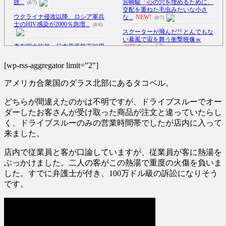
故...
宮崎駿「心の穴を埋めるために、
(8/7)
交配を重ねた毛虫みたいな小さ
ウクライナ侵攻以降、ロシア軍兵
な...
NEW!
(8/7)
士のHIV感染が2000％急増...
(8/6)
スクーターが飛んだ!? とんでもな
い暴風で宙を舞う衝撃映像ｗ
李在明大統領、日本原爆投下80周
NEW!
(8/7)
年…「平和の価値をより堅固に...
この時期に避難所生活は大変だよ
(8/5)
[wp-rss-aggregator limit=”2″]
な(´・ω・｀)
NEW!
(8/7)
【悲報】女さん、歩行者を轢いた
アメリカ合衆国のダラス北部にあるタコベル。
挙句、道路で昼寝をしようとし
【Xの車窓から】オービスかと思
て...
NEW!
ったら野生の炊飯器で草 ほか
(8/7)
(8/6)
どちらが間違えたのかは不明ですが、ドライブスルーでオー
アメリカの終戦に立ちはだかる
ダーしたお客さんが受け取った商品が注文と違っていたらし
壁、イスラエルはトランプ和平案
【Xの車窓から】整備士が2度見す
に...
NEW!
る現場猫案件 ほか
く、ドライブスルーのみの営業時間帯でしたが店内に入って
(8/7)
(7/31)
来ました。
【恐怖】18歳で無期懲役になった
ハードオフに売っていた4万4000円
奴、怖い・・・
NEW!
のフィギュアがヤバすぎる...
(8/7)
(5/20)
店内で従業員と客が口論していますが、従業員が客に熱湯を
5chの北斗の拳強さランキング、完
ぶっかけました。二人の客がこの熱湯で重度の火傷を負いま
成度が高いと話題にｗｗｗｗ
海外「この少年にとって忘れられ
(5/20)
した。すでに弁護士が付き、100万ドル級の訴訟になりそう
ない経験になったな」危険な手
術...
(5/20)
です。
金正恩「経済制裁、正直キツいで
す・・・本当は核を使うつもり
うちのネコが目の前にいた。私が
な...
上に物を投げるフリをする → ...
(5/20)
(5/20)
お知らせ
(3/25)
韓国人「野球の天才大谷翔平が