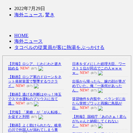
2022年7月29日
海外ニュース
,
驚き
HOME
海外ニュース
タコベルの従業員が客に熱湯をぶっかける
【悲報】ロシア、じわじわと逝き
日本をダメにした総理大臣、ワー
始める
NEW!
スト１位が同点でこの人ｗｗｗ
(8/7)
ｗ...
NEW!
(8/7)
【動画】ロシア軍のドローンをネ
ット発射装置で撃墜するウクラ
出張から帰ったら、嫁の顔が青ざ
イ...
NEW!
めていた。俺「一体何があった
(8/7)
ん...
NEW!
(8/7)
【動画】逃げる判断はやっ！埼玉
でスマホ運転のプリウスに当て
賃貸物件を内覧中、ベランダに出
逃...
NEW!
たら突然ゾワッと両腕に鳥肌が
(8/7)
出...
NEW!
(8/7)
【悲報】「果糖」が「がん転移」
を促すと判明
【怒報】 国税庁「あのさぁ！君ら
(8/7)
がちゃんと納税してくれない
【動画】よく助けられたな。岐阜
と...
NEW!
(8/7)
の川で外国人が溺れてしまう事