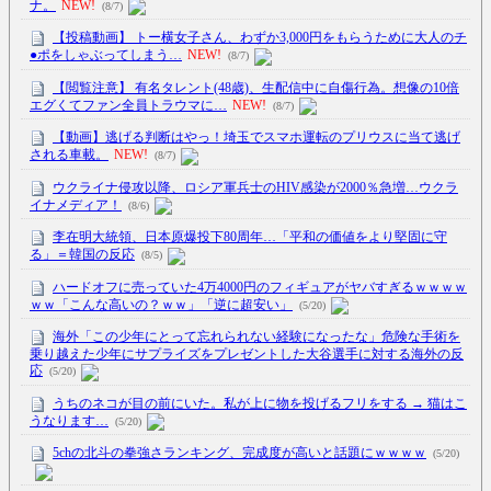
ナ。
NEW!
(8/7)
【投稿動画】 トー横女子さん、わずか3,000円をもらうために大人のチ
●ポをしゃぶってしまう…
NEW!
(8/7)
【閲覧注意】 有名タレント(48歳)、生配信中に自傷行為。想像の10倍
エグくてファン全員トラウマに…
NEW!
(8/7)
【動画】逃げる判断はやっ！埼玉でスマホ運転のプリウスに当て逃げ
される車載。
NEW!
(8/7)
ウクライナ侵攻以降、ロシア軍兵士のHIV感染が2000％急増…ウクラ
イナメディア！
(8/6)
李在明大統領、日本原爆投下80周年…「平和の価値をより堅固に守
る」＝韓国の反応
(8/5)
ハードオフに売っていた4万4000円のフィギュアがヤバすぎるｗｗｗｗ
ｗｗ「こんな高いの？ｗｗ」「逆に超安い」
(5/20)
海外「この少年にとって忘れられない経験になったな」危険な手術を
乗り越えた少年にサプライズをプレゼントした大谷選手に対する海外の反
応
(5/20)
うちのネコが目の前にいた。私が上に物を投げるフリをする → 猫はこ
うなります…
(5/20)
5chの北斗の拳強さランキング、完成度が高いと話題にｗｗｗｗ
(5/20)