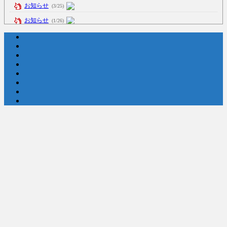
お知らせ
(3/25)
お知らせ
(1/26)
顔20点、体80点と評価されていた女子学生が男子学生らの性の捌け口
にされる
(12/26)
【中国】処理水の問題化狙うも不発？ASEAN関連会合で賛同広がらず
(7/13)
Powered by livedoor 相互RSS