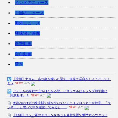
インドのニュース
中国のニュース
海外ニュース
興味深い映像
衝撃動画
面白動画
驚き
【悲報】女さん、歩行者を轢いた挙句、道路で昼寝をしようとしてし
まう
NEW!
(8/7)
アメリカの終戦に立ちはだかる壁、イスラエルはトランプ和平案に
「同意せず」！
NEW!
(8/7)
激混みのはずの東京駅で鍵が空いているコインロッカーが散見、「ラ
ッキー」と思って中を確認してみると……
NEW!
(8/7)
【動画】ロシア軍のドローンをネット発射装置で撃墜するウクライ