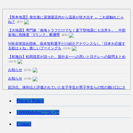
【熊本地震】発生後に居酒屋店内から温泉が吹き出す ← これ前触れじゃ
ね？
(8/7)
【大地震】専門家「南海トラフだけでなく直下型地震にも注意を」…中部
各地に危険度「Sランク」断層帯
(8/6)
W杯卓球混合団体、張本智和選手だけ紹介アナウンスなし「日本を応援す
る奴はｘね」激しいブーイングも
(12/6)
【初激白】松岡昌宏が語った、国分太一への思いと日テレへの疑問まとめ
(12/3)
お知らせ
(3/25)
お知らせ
(1/26)
顔20点、体80点と評価されていた女子学生が男子学生らの性の捌け口にさ
れる
(12/26)
【中国】処理水の問題化狙うも不発？ASEAN関連会合で賛同広がらず
Privacy Policy
(7/13)
100000dobuについて
【韓国】54.1％「IAEA報告書を信用しない」
(7/13)
Contact