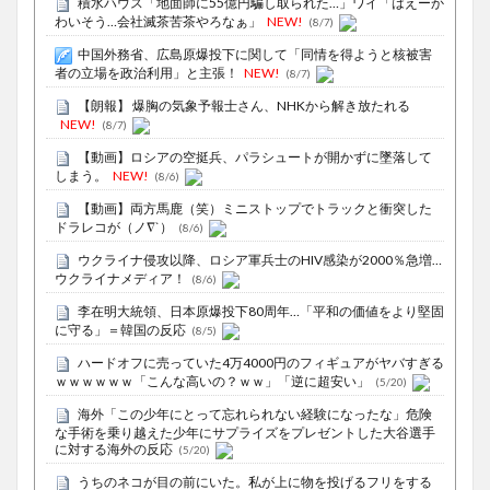
積水ハウス「地面師に55億円騙し取られた…」ワイ「はえーか
わいそう…会社滅茶苦茶やろなぁ」
NEW!
(8/7)
中国外務省、広島原爆投下に関して「同情を得ようと核被害
者の立場を政治利用」と主張！
NEW!
(8/7)
【朗報】 爆胸の気象予報士さん、NHKから解き放たれる
NEW!
(8/7)
【動画】ロシアの空挺兵、パラシュートが開かずに墜落して
しまう。
NEW!
(8/6)
【動画】両方馬鹿（笑）ミニストップでトラックと衝突した
ドラレコが（ノ∇`）
(8/6)
ウクライナ侵攻以降、ロシア軍兵士のHIV感染が2000％急増…
ウクライナメディア！
(8/6)
李在明大統領、日本原爆投下80周年…「平和の価値をより堅固
に守る」＝韓国の反応
(8/5)
ハードオフに売っていた4万4000円のフィギュアがヤバすぎる
ｗｗｗｗｗｗ「こんな高いの？ｗｗ」「逆に超安い」
(5/20)
海外「この少年にとって忘れられない経験になったな」危険
な手術を乗り越えた少年にサプライズをプレゼントした大谷選手
に対する海外の反応
(5/20)
うちのネコが目の前にいた。私が上に物を投げるフリをする