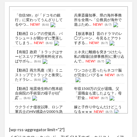
「住信SBI」が「ドコモの銀
兵庫斎藤知事、県の海外事務
行」に変わってうんざりして
所を全廃へ「公務員が海外で
るやつ...
NEW!
遊ぶため...
NEW!
(8/6)
(8/7)
【動画】ロシアの空挺兵、パ
【放送事故】 昔のドラマのレ
ラシュートが開かずに墜落し
◯プシーン、今見るとアウト
てしまう...
NEW!
すぎる...
NEW!
(8/6)
(8/7)
【有能】政府「トラックはサ
エネ夫に離婚を突きつけたら
ービスエリア利用有料化すれ
私の職場(法律事務所)に乗り込
ばサボら...
んで...
NEW!
(8/6)
(8/7)
【動画】両方馬鹿（笑）ミニ
ワンコかと思ったらネコ!? 脳
ストップでトラックと衝突し
が完全にバグるｗ
NEW!
(8/7)
たドラレ...
(8/6)
【動画】地震発生時の熊本総
年収1500万の父が退職。父
合病院の手術室の様子が(((ﾟ
「退職金も渡したよな？」母
Дﾟ...
「貯金...
NEW!
(8/6)
(8/7)
ウクライナ侵攻以降、ロシア
嫁と子作り中なんだけどこう
軍兵士のHIV感染が2000％急
なるｗｗｗ
NEW!
(8/7)
増...
(8/6)
【サッカー界激震】韓国サッ
李在明大統領、日本原爆投下
カー協会、W杯予選の審判
[wp-rss-aggregator limit=”2″]
80周年…「平和の価値をより
に“性接待...
NEW!
(8/7)
堅固に...
(8/5)