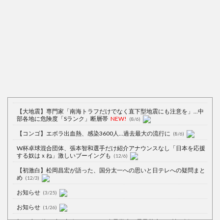
【大地震】専門家「南海トラフだけでなく直下型地震にも注意を」…中
部各地に危険度「Sランク」断層帯
NEW!
(8/6)
【コンゴ】エボラ出血熱、感染3600人…過去最大の流行に
(8/6)
W杯卓球混合団体、張本智和選手だけ紹介アナウンスなし「日本を応援
する奴はｘね」激しいブーイングも
(12/6)
【初激白】松岡昌宏が語った、国分太一への思いと日テレへの疑問まと
め
(12/3)
お知らせ
(3/25)
お知らせ
(1/26)