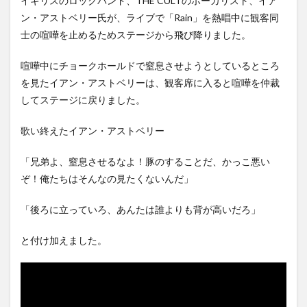
イギリスのロックバンド、THE CULTのボーカリスト、イア
【Xの車窓から】オービスかと
【超悲報】明日花キララさ
思ったら野生の炊飯器で草
ン・アストベリー氏が、ライブで「Rain」を熱唱中に観客同
ん、専門家からあまりにも非
ほか
(8/6)
士の喧嘩を止めるためステージから飛び降りました。
情な一言を...
NEW!
(8/7)
【Xの車窓から】整備士が2度
【謎】女「43億円注文し
見する現場猫案件 ほか
喧嘩中にチョークホールドで窒息させようとしているところ
て………キャンセルっと！」←
(7/31)
こいつの...
NEW!
(8/7)
を見たイアン・アストベリーは、観客席に入ると喧嘩を仲裁
ハードオフに売っていた4万
中国外務省、広島原爆投下に
4000円のフィギュアがヤバす
してステージに戻りました。
関して「同情を得ようと核被
ぎる...
(5/20)
害者の立...
NEW!
(8/7)
海外「この少年にとって忘れ
歌い終えたイアン・アストベリー
5chの北斗の拳強さランキン
られない経験になったな」危
グ、完成度が高いと話題にｗ
険な手術...
(5/20)
ｗｗｗ
(5/20)
「兄弟よ、窒息させるなよ！豚のすることだ、かっこ悪い
うちのネコが目の前にいた。
ぞ！俺たちはそんなの見たくないんだ」
金正恩「経済制裁、正直キツ
私が上に物を投げるフリをす
いです・・・本当は核を使う
る → ...
(5/20)
つもりな...
(5/20)
「後ろに立っていろ、あんたは誰よりも背が高いだろ」
韓国人「野球の天才大谷翔平
お知らせ
がML2度目のサヨナラ爆発！4
(3/25)
打数...
(5/20)
と付け加えました。
お知らせ
(1/26)
【GIF】JSのカンチョーワロタ
顔20点、体80点と評価されて
(5/20)
いた女子学生が男子学生らの
性の...
【愕然】白のクラウン俺氏、
(12/26)
高速道路左車線を制限速度で
【中国】パトカーの前で好演
走った結...
(5/20)