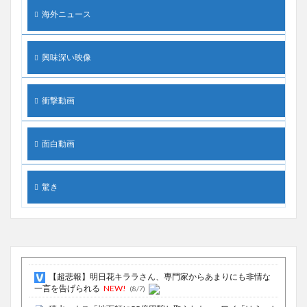
海外ニュース
興味深い映像
衝撃動画
面白動画
驚き
【超悲報】明日花キララさん、専門家からあまりにも非情な
一言を告げられる
NEW!
(8/7)