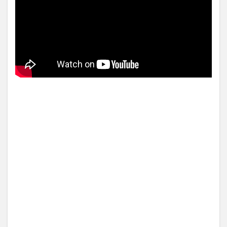
技www当たり屋やお煽り運転
など盛...
【中国】パトカーの前で好演
(3/1)
技www当たり屋やお煽り運転
など盛...
(3/1)
【あるある？】うわっ・・・
男性が一瞬で冷める女性の行
動6選
(3/1)
Powered by livedoor 相互RSS
【怒報】撮影車を叩く当て逃
げ老害を追跡！警察も出動す
る騒ぎに
(3/1)
【動画】ウクライナ中部でと
んでもない大爆発が撮影され
る。
(2/28)
Powered by livedoor 相互RSS