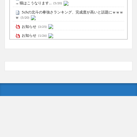
→ 猫はこうなります…
(5/20)
5chの北斗の拳強さランキング、完成度が高いと話題にｗｗｗ
ｗ
(5/20)
お知らせ
(3/25)
お知らせ
(1/26)
顔20点、体80点と評価されていた女子学生が男子学生らの性
の捌け口にされる
(12/26)
【中国】処理水の問題化狙うも不発？ASEAN関連会合で賛同
広がらず
(7/13)
Powered by livedoor 相互RSS