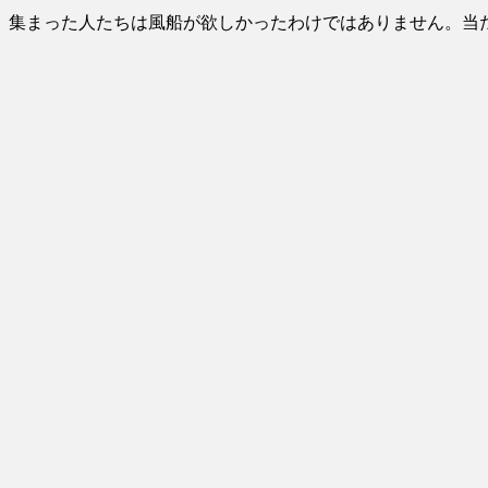
【中国】パトカーの前で好演技www当たり屋やお煽り運転など盛...
(3/1)
集まった人たちは風船が欲しかったわけではありません。当
Powered by livedoor 相互RSS