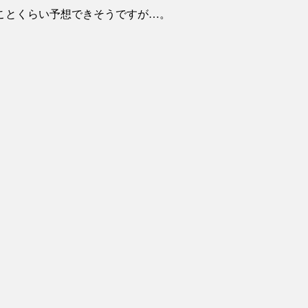
瞬で冷める女性の行動6選
(3/1)
ことくらい予想できそうですが…。
追跡！警察も出動する騒ぎに
(3/1)
い大爆発が撮影される。
(2/28)