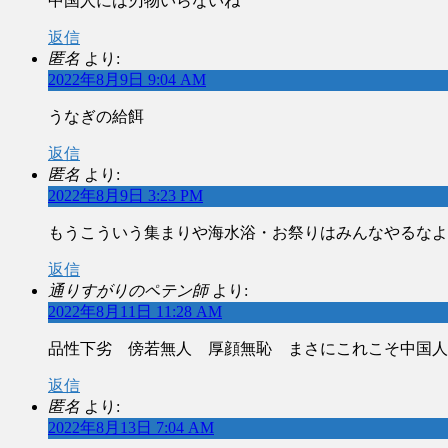
中国人には刃物いらないね
返信
匿名
より:
2022年8月9日 9:04 AM
うなぎの給餌
返信
匿名
より:
2022年8月9日 3:23 PM
もうこういう集まりや海水浴・お祭りはみんなやるなよ
返信
通りすがりのペテン師
より:
2022年8月11日 11:28 AM
品性下劣 傍若無人 厚顔無恥 まさにこれこそ中国人
返信
匿名
より:
2022年8月13日 7:04 AM