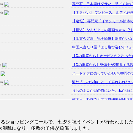
専門家「日本車はダサい、見てて恥ず
/6)
【ネタバレ】 ワンピース、ルフィ絶体
/6)
【速報】 専門家「イオンモール熊本の爆
【描込】なんだよこの漫画ｗｗｗ【注
【幽霊否定派、完全論破】幽霊がいない
中国人当たり屋『よし飛び込むぞ！』→
【Xの車窓から】オービスかと思った
【Xの車窓から】整備士が2度見する
)
ハードオフに売っていた4万4000円の
海外「この少年にとって忘れられない経
/6)
うちのネコが目の前にいた。私が上に物を
韓国人「野球の天才大谷翔平がML2度目
【GIF】JSのカンチョーワロタ
(5/20)
【愕然】白のクラウン俺氏、高速道路左
にあるショッピングモールで、七夕を祝うイベントが行われまし
【中国】パトカーの前で好演技www当
大混乱になり、多数の子供が負傷しました。