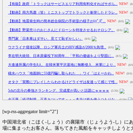
【有能】政府「トラックはサービスエリア利用有料化すればサボら...
NEW!
(8
【動画】両方馬鹿（笑）ミニストップでトラックと衝突したドラレ...
NEW!
(8
【動画】地震発生時の熊本総合病院の手術室の様子が(((ﾟДﾟ...
NEW!
(8/6)
【動画】野菜売りのおじさんにドローンを特攻させるおそロシア。
(8/6)
専門家「日本車はダサい、見てて恥ずかしい」
(8/6)
ウクライナ侵攻以降、ロシア軍兵士のHIV感染が2000％急増...
(8/6)
李在明大統領、日本原爆投下80周年…「平和の価値をより堅固に...
(8/5)
大進連所属の学生8人、在韓米軍平沢基地に無断侵入…米軍により...
NEW!
(8/6
積水ハウス「地面師に55億円騙し取られた…」ワイ「はえーかわ...
NEW!
(8/6)
オタク「実際にプレイしたらわかるけどライザは友達って感じで性...
NEW!
(8
5chの北斗の拳強さランキング、完成度が高いと話題にｗｗｗｗ
(5/20)
金正恩「経済制裁、正直キツいです・・・本当は核を使うつもりな...
(5/20)
お知らせ
(3/25)
[wp-rss-aggregator limit=”2″]
お知らせ
(1/26)
中国湖北省（こほく-しょう）の襄陽市（じょうよう-し）
顔20点、体80点と評価されていた女子学生が男子学生らの性の...
(12/26)
場に集まったお客さん。落ちてきた風船をキャッチしようと