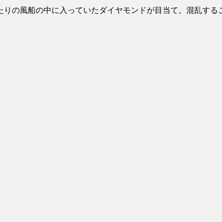
【あるある？】うわっ・・・男性が一
たりの風船の中に入っていたダイヤモンドが目当て。混乱する
【怒報】撮影車を叩く当て逃げ老害を
【動画】ウクライナ中部でとんでもな
Powered by livedoor 相互RSS