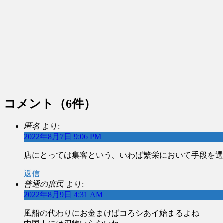
コメント
（6件）
匿名
より:
2022年8月7日 9:06 PM
店にとっては集客という、いわば繁栄において手段を選
返信
普通の庶民
より:
2022年8月9日 4:31 AM
風船の代わりにお金まけばコろシあイ始まるよね