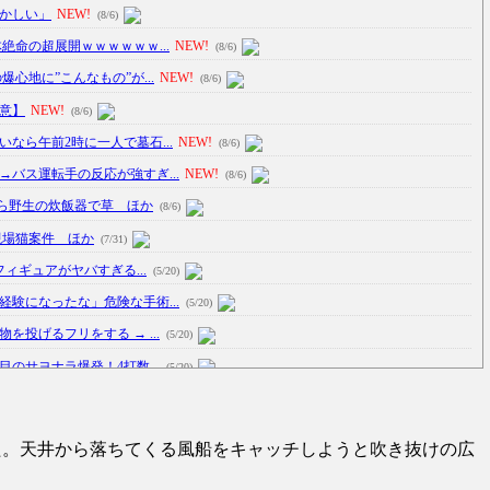
かしい」
NEW!
(8/6)
絶命の超展開ｗｗｗｗｗｗ...
NEW!
(8/6)
心地に”こんなもの”が...
NEW!
(8/6)
意】
NEW!
(8/6)
なら午前2時に一人で墓石...
NEW!
(8/6)
バス運転手の反応が強すぎ...
NEW!
(8/6)
ら野生の炊飯器で草 ほか
(8/6)
現場猫案件 ほか
(7/31)
フィギュアがヤバすぎる...
(5/20)
験になったな」危険な手術...
(5/20)
投げるフリをする → ...
(5/20)
のサヨナラ爆発！4打数...
(5/20)
車線を制限速度で走った結...
(5/20)
た。天井から落ちてくる風船をキャッチしようと吹き抜けの広
たり屋やお煽り運転など盛...
(3/1)