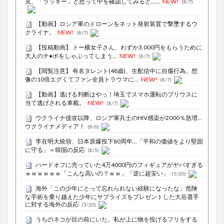
見、「ラッキー」と思って中を確認してみると……
NEW!
(8/7)
【動画】ロシア軍のドローンをネット発射装置で撃墜するウ
クライナ。
NEW!
(8/7)
【投稿動画】 トー横女子さん、わずか3,000円をもらうために
大人のチ●ポをしゃぶってしまう…
NEW!
(8/7)
【閲覧注意】 有名タレント(48歳)、生配信中に自傷行為。想
像の10倍エグくてファン全員トラウマに…
NEW!
(8/7)
【動画】逃げる判断はやっ！埼玉でスマホ運転のプリウスに
当て逃げされる車載。
NEW!
(8/7)
ウクライナ侵攻以降、ロシア軍兵士のHIV感染が2000％急増…
ウクライナメディア！
(8/6)
李在明大統領、日本原爆投下80周年…「平和の価値をより堅固
に守る」＝韓国の反応
(8/5)
ハードオフに売っていた4万4000円のフィギュアがヤバすぎる
ｗｗｗｗｗｗ「こんな高いの？ｗｗ」「逆に超安い」
(5/20)
海外「この少年にとって忘れられない経験になったな」危険
な手術を乗り越えた少年にサプライズをプレゼントした大谷選手
に対する海外の反応
(5/20)
うちのネコが目の前にいた。私が上に物を投げるフリをする