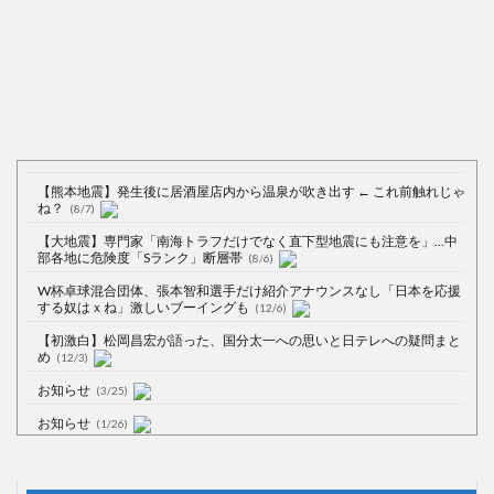
【熊本地震】発生後に居酒屋店内から温泉が吹き出す ← これ前触れじゃ
ね？
(8/7)
【大地震】専門家「南海トラフだけでなく直下型地震にも注意を」…中
部各地に危険度「Sランク」断層帯
(8/6)
W杯卓球混合団体、張本智和選手だけ紹介アナウンスなし「日本を応援
する奴はｘね」激しいブーイングも
(12/6)
【初激白】松岡昌宏が語った、国分太一への思いと日テレへの疑問まと
め
(12/3)
お知らせ
(3/25)
お知らせ
(1/26)
顔20点、体80点と評価されていた女子学生が男子学生らの性の捌け口に
される
(12/26)