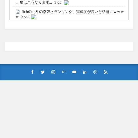
→ 猫はこうなります…
(5/20)
5chの北斗の拳強さランキング、完成度が高いと話題にｗｗｗ
ｗ
(5/20)
お知らせ
(3/25)
お知らせ
(1/26)
顔20点、体80点と評価されていた女子学生が男子学生らの性
の捌け口にされる
(12/26)
【中国】処理水の問題化狙うも不発？ASEAN関連会合で賛同
広がらず
(7/13)
Powered by livedoor 相互RSS