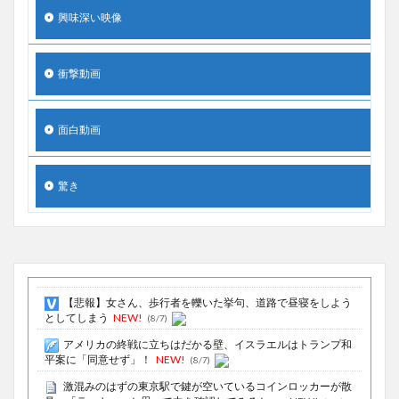
興味深い映像
衝撃動画
面白動画
驚き
【悲報】女さん、歩行者を轢いた挙句、道路で昼寝をしよう
としてしまう
NEW!
(8/7)
アメリカの終戦に立ちはだかる壁、イスラエルはトランプ和
平案に「同意せず」！
NEW!
(8/7)
激混みのはずの東京駅で鍵が空いているコインロッカーが散