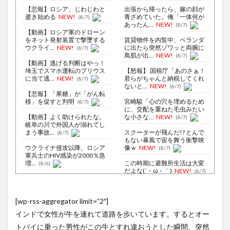
【悲報】ロシア、じわじわと
出張から帰ったら、嫁の顔が
逝き始める
NEW!
青ざめていた。俺「一体何が
(8/7)
あったん...
NEW!
(8/7)
【動画】ロシア軍のドローン
をネット発射装置で撃墜する
賃貸物件を内覧中、ベランダ
ウクライ...
NEW!
に出たら突然ゾワッと両腕に
(8/7)
鳥肌が出...
NEW!
(8/7)
【動画】逃げる判断はやっ！
埼玉でスマホ運転のプリウス
【怒報】 国税庁「あのさぁ！
に当て逃...
NEW!
君らがちゃんと納税してくれ
(8/7)
ないと...
NEW!
(8/7)
【悲報】「果糖」が「がん転
移」を促すと判明
宮崎駿「心の穴を埋めるため
(8/7)
に、交配を重ねた毛虫みたい
【動画】よく助けられたな。
な小さな...
NEW!
(8/7)
岐阜の川で外国人が溺れてし
まう事故...
スクーターが飛んだ!? とんで
(8/7)
もない暴風で宙を舞う衝撃映
ウクライナ侵攻以降、ロシア
像ｗ
NEW!
(8/7)
軍兵士のHIV感染が2000％急
増...
この時期に避難所生活は大変
(8/6)
だよな(´・ω・｀)
NEW!
(8/7)
李在明大統領、日本原爆投下
80周年…「平和の価値をより
堅固に...
【Xの車窓から】オービスかと
(8/5)
[wp-rss-aggregator limit=”2″]
思ったら野生の炊飯器で草
【悲報】女さん、歩行者を轢
ほか
(8/6)
インドで女性が牛を連れて道路を歩いています。するとオー
いた挙句、道路で昼寝をしよ
うとして...
NEW!
【Xの車窓から】整備士が2度
(8/7)
トバイに乗った男性がこの牛とすれ違おうとした瞬間、突然