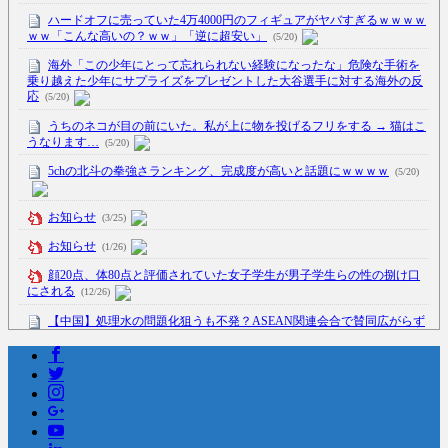
ハードオフに売っていた4万4000円のフィギュアがヤバすぎるｗｗｗｗ
ｗｗ「こんな高いの？ｗｗ」「逆に超安い」
(5/20)
海外「この少年にとって忘れられない経験になったな」危険な手術を
乗り越えた少年にサプライズをプレゼントした大谷選手に対する海外の反
応
(5/20)
うちのネコが目の前にいた。私が上に物を投げるフリをする → 猫はこ
うなります…
(5/20)
5chの北斗の拳強さランキング、完成度が高いと話題にｗｗｗｗ
(5/20)
お知らせ
(3/25)
お知らせ
(1/26)
顔20点、体80点と評価されていた女子学生が男子学生らの性の捌け口
にされる
(12/26)
【中国】処理水の問題化狙うも不発？ASEAN関連会合で賛同広がらず
(7/13)
Powered by livedoor 相互RSS