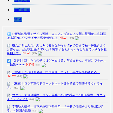
面白動画
驚き
北朝鮮の弾道ミサイル部隊、ロシアのヴォロネジ州に展開か…北朝鮮
は本質的にウクライナと戦争状態に！
NEW!
(8/8)
彼女がタヒんだ。悲しみに暮れながらも彼女の分まで精一杯生きよう
と誓った。だが実は生きていた！突撃するとふっくらした顔で大きなお腹
を抱えて...
NEW!
(8/8)
【悲報】親「うちの子にはゲームは買い与えません。本だけで十分」
→結果ｗｗｗ
NEW!
(8/8)
【動画】これはお見事。中国重慶市で珍しい事故が撮影される。
NEW!
(8/8)
【動画】ロシア軍のドローンをネット発射装置で撃墜するウクライ
ナ。
(8/7)
ウクライナ侵攻以降、ロシア軍兵士のHIV感染が2000％急増…ウクラ
イナメディア！
(8/6)
李在明大統領、日本原爆投下80周年…「平和の価値をより堅固に守
る」＝韓国の反応
(8/5)