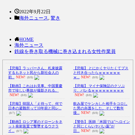
2022年9月22日
海外ニュース
,
驚き
HOME
海外ニュース
鉄線を巻き取る機械に巻き込まれる女性作業員
【悲報】ラッパーさん、札束披露
【悲報】 とにかくヤりたくてブス
するもネット民から新社会人の
と付き合ったらｗｗｗｗｗｗ
初...
NEW!
ｗ...
NEW!
(8/8)
(8/8)
【動画】これはお見事。中国重慶
【悲報】 マイナ保険証のクソぶ
市で珍しい事故が撮影される。
り、バレるｗｗｗｗｗｗｗｗｗ
NEW!
NEW!
(8/8)
(8/8)
【悲報】韓国人「え待って、何で
飲み屋でケンカした相手をコロし
日本の避難所って10年前と同レ...
た男の弁護をした。そして数年
後...
NEW!
(8/7)
(8/8)
【動画】ロシア軍のドローンをネ
【警告】 医師「米国では”ヘロイン
ット発射装置で撃墜するウクラ
と同じくらいヤバい薬”が
イ...
日...
NEW!
(8/7)
(8/8)