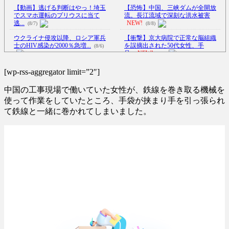
【動画】逃げる判断はやっ！埼玉
【恐怖】中国、三峡ダムが全開放
でスマホ運転のプリウスに当て
流。長江流域で深刻な洪水被害
逃...
NEW!
(8/7)
(8/8)
ウクライナ侵攻以降、ロシア軍兵
【衝撃】京大病院で正常な脳組織
士のHIV感染が2000％急増...
を誤摘出された50代女性、手
(8/6)
足...
NEW!
(8/8)
李在明大統領、日本原爆投下80周
シュート練習に専念できる！天才
[wp-rss-aggregator limit=”2″]
年…「平和の価値をより堅固に...
の発想で完成したDIYバスケ
ッ...
NEW!
(8/5)
(8/8)
中国の工事現場で働いていた女性が、鉄線を巻き取る機械を
北朝鮮の弾道ミサイル部隊、ロシ
【Xの車窓から】オービスかと思
使って作業をしていたところ、手袋が挟まり手を引っ張られ
アのヴォロネジ州に展開か…北
ったら野生の炊飯器で草 ほか
て鉄線と一緒に巻かれてしまいました。
朝...
NEW!
(8/8)
(8/6)
【悲報】親「うちの子にはゲーム
【Xの車窓から】整備士が2度見す
は買い与えません。本だけで十
る現場猫案件 ほか
(7/31)
分...
NEW!
(8/8)
ハードオフに売っていた4万4000円
【悲報】東科大医学部卒の美人
のフィギュアがヤバすぎる...
(5/20)
YouTuber、直美で炎
上・・...
NEW!
(8/8)
海外「この少年にとって忘れられ
5chの北斗の拳強さランキング、完
ない経験になったな」危険な手
成度が高いと話題にｗｗｗｗ
術...
(5/20)
(5/20)
うちのネコが目の前にいた。私が
金正恩「経済制裁、正直キツいで
上に物を投げるフリをする → ...
す・・・本当は核を使うつもり
(5/20)