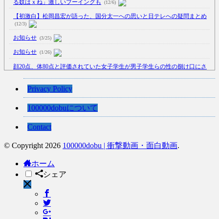
る奴はｘね」激しいブーイングも
(12/6)
【初激白】松岡昌宏が語った、国分太一への思いと日テレへの疑問まとめ
(12/3)
お知らせ
(3/25)
お知らせ
(1/26)
顔20点、体80点と評価されていた女子学生が男子学生らの性の捌け口にさ
れる
(12/26)
【中国】処理水の問題化狙うも不発？ASEAN関連会合で賛同広がらず
Privacy Policy
(7/13)
100000dobuについて
【韓国】54.1％「IAEA報告書を信用しない」
(7/13)
Contact
© Copyright 2026
100000dobu | 衝撃動画・面白動画
.
Powered by livedoor 相互RSS
ホーム
シェア