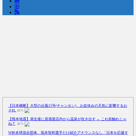
【日本横断】大型の台風15号(チャンホン)…お盆休みの天気に影響するお
それ
(8/7)
【熊本地震】発生後に居酒屋店内から温泉が吹き出す ← これ前触れじゃ
ね？
(8/7)
W杯卓球混合団体、張本智和選手だけ紹介アナウンスなし「日本を応援す