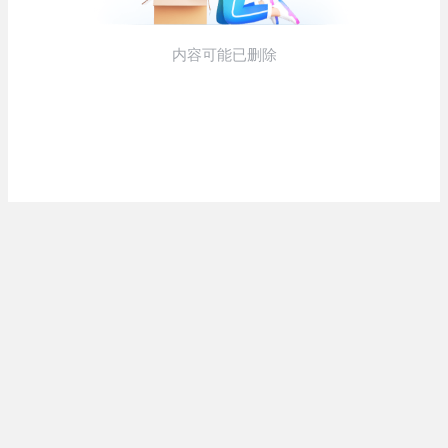
な...
(5/20)
韓国人「野球の天才大谷翔平が
お知らせ
ML2度目のサヨナラ爆発！4打数...
(3/25)
(5/20)
お知らせ
(1/26)
【GIF】JSのカンチョーワロタ
顔20点、体80点と評価されていた
(5/20)
女子学生が男子学生らの性の...
【愕然】白のクラウン俺氏、高速
(12/26)
道路左車線を制限速度で走った
【中国】パトカーの前で好演技
結...
(5/20)
www当たり屋やお煽り運転など
盛...
【中国】パトカーの前で好演技
(3/1)
www当たり屋やお煽り運転など
盛...
(3/1)
【あるある？】うわっ・・・男性
が一瞬で冷める女性の行動6選
(3/1)
Powered by livedoor 相互
【怒報】撮影車を叩く当て逃げ老
RSS
害を追跡！警察も出動する騒ぎに
(3/1)
【動画】ウクライナ中部でとんで
もない大爆発が撮影される。
(2/28)