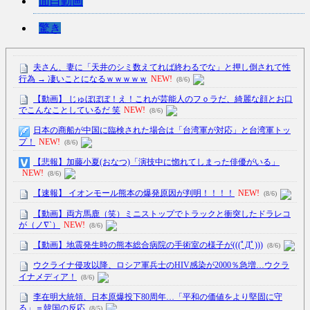
面白動画
驚き
夫さん、妻に「天井のシミ数えてれば終わるでな」と押し倒されて性
行為 → 凄いことになるｗｗｗｗｗ
NEW!
(8/6)
【動画】 じゅぼぼぼ！え！これが芸能人のフｏラだ、綺麗な顔とお口
でこんなことしているだ 笑
NEW!
(8/6)
日本の商船が中国に臨検された場合は「台湾軍が対応」と台湾軍トッ
プ！
NEW!
(8/6)
【悲報】加藤小夏(おなつ)「演技中に惚れてしまった俳優がいる」
NEW!
(8/6)
【速報】 イオンモール熊本の爆発原因が判明！！！！
NEW!
(8/6)
【動画】両方馬鹿（笑）ミニストップでトラックと衝突したドラレコ
が（ノ∇`）
NEW!
(8/6)
【動画】地震発生時の熊本総合病院の手術室の様子が(((ﾟДﾟ)))
(8/6)
ウクライナ侵攻以降、ロシア軍兵士のHIV感染が2000％急増…ウクラ
イナメディア！
(8/6)
李在明大統領、日本原爆投下80周年…「平和の価値をより堅固に守
る」＝韓国の反応
(8/5)