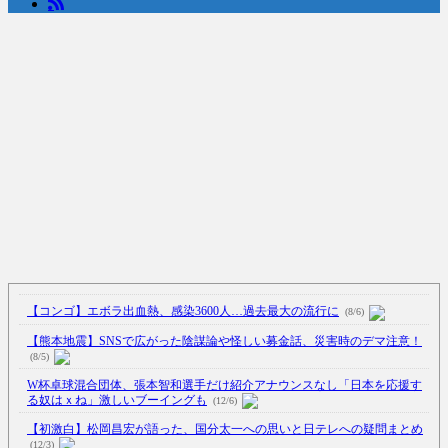
Powered by livedoor 相互RSS
【コンゴ】エボラ出血熱、感染3600人…過去最大の流行に
(8/6)
【熊本地震】SNSで広がった陰謀論や怪しい募金話、災害時のデマ注意！
(8/5)
W杯卓球混合団体、張本智和選手だけ紹介アナウンスなし「日本を応援す
る奴はｘね」激しいブーイングも
(12/6)
【初激白】松岡昌宏が語った、国分太一への思いと日テレへの疑問まとめ
(12/3)