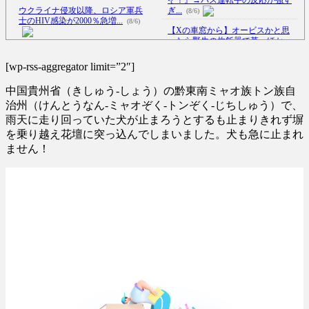
ぞ！』→バス運転手の反応が強す
ウクライナ侵攻以降、ロシア軍兵
ぎ...
(8/6)
士のHIV感染が2000％急増...
(8/6)
【Xの車窓から】オービスかと思
ったら野生の炊飯器で草 ほか
李在明大統領、日本原爆投下80周
(8/6)
年…「平和の価値をより堅固に...
[wp-rss-aggregator limit=”2″]
【Xの車窓から】整備士が2度見す
(8/5)
る現場猫案件 ほか
(7/31)
中国貴州省（きしゅう-しょう）の黔東南ミャオ族トン族自
日本の商船が中国に臨検された場
ハードオフに売っていた4万4000円
合は「台湾軍が対応」と台湾軍
治州（けんとうなん-ミャオぞく-トンぞく-じちしゅう）で、
のフィギュアがヤバすぎる...
ト...
NEW!
(5/20)
(8/6)
雨天に走り回っていた犬が止まろうとするも止まりきれず塀
を乗り越え花壇に突っ込んでしまいました。犬も急に止まれ
【悲報】加藤小夏(おなつ)「演技中
海外「この少年にとって忘れられ
に惚れてしまった俳優がい
ません！
ない経験になったな」危険な手
る...
NEW!
(8/6)
術...
(5/20)
「サウダージ」とかいうサウダー
うちのネコが目の前にいた。私が
ジでしか聞いたことない言葉ｗ
上に物を投げるフリをする → ...
ｗ...
NEW!
(8/6)
(5/20)
5chの北斗の拳強さランキング、完
韓国人「野球の天才大谷翔平が
成度が高いと話題にｗｗｗｗ
(5/20)
ML2度目のサヨナラ爆発！4打数...
(5/20)
金正恩「経済制裁、正直キツいで
【GIF】JSのカンチョーワロタ
す・・・本当は核を使うつもり
な...
(5/20)
(5/20)
【愕然】白のクラウン俺氏、高速
お知らせ
(3/25)
道路左車線を制限速度で走った