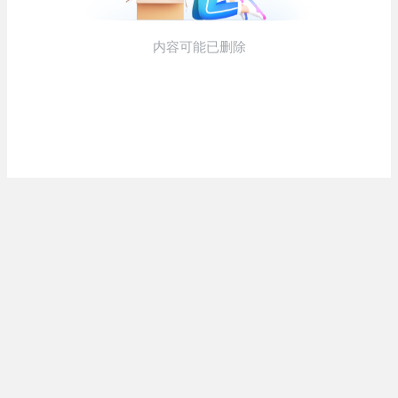
お知らせ
結...
(1/26)
(5/20)
顔20点、体80点と評価されていた
【中国】パトカーの前で好演技
女子学生が男子学生らの性の...
www当たり屋やお煽り運転など
盛...
(12/26)
(3/1)
【中国】パトカーの前で好演技
【あるある？】うわっ・・・男性
www当たり屋やお煽り運転など
が一瞬で冷める女性の行動6選
(3/1)
盛...
(3/1)
【怒報】撮影車を叩く当て逃げ老
害を追跡！警察も出動する騒ぎに
(3/1)
【動画】ウクライナ中部でとんで
もない大爆発が撮影される。
(2/28)
Powered by livedoor 相互
RSS
Powered by livedoor 相互
RSS