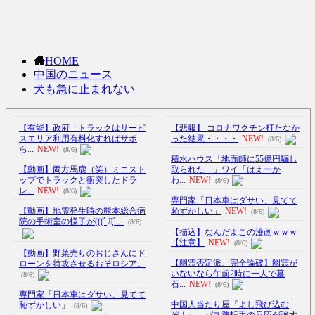
HOME
中国のニュース
犬も急に止まれない
【有能】政府「トラックはサービ
【悲報】 コロナワクチン打たなか
スエリア利用有料化すればサボ
った結果・・・・
NEW!
(8/6)
ら...
NEW!
(8/6)
積水ハウス「地面師に55億円騙し
【動画】両方馬鹿（笑）ミニスト
取られた…」ワイ「はえーか
ップでトラックと衝突したドラ
わ...
NEW!
(8/6)
レ...
NEW!
(8/6)
専門家「日本車はダサい、見てて
【動画】地震発生時の熊本総合病
恥ずかしい」
NEW!
(8/6)
院の手術室の様子が(((ﾟДﾟ...
(8/6)
【描込】なんだよこの漫画ｗｗｗ
【注意】
NEW!
(8/6)
【動画】野菜売りのおじさんにド
【幽霊否定派、完全論破】幽霊が
ローンを特攻させるおそロシア。
いないなら午前2時に一人で墓
(8/6)
石...
NEW!
(8/6)
専門家「日本車はダサい、見てて
中国人当たり屋『よし飛び込む
恥ずかしい」
(8/6)