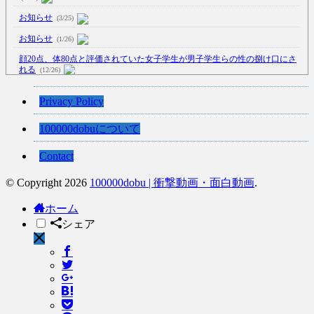
お知らせ
(3/25)
お知らせ
(1/26)
顔20点、体80点と評価されていた女子学生が男子学生らの性の捌け口にさ
れる
(12/26)
【中国】処理水の問題化狙うも不発？ASEAN関連会合で賛同広がらず
Privacy Policy
(7/13)
【韓国】54.1％「IAEA報告書を信用しない」
(7/13)
100000dobuについて
Contact
© Copyright 2026
100000dobu | 衝撃動画・面白動画
.
Powered by livedoor 相互RSS
ホーム
シェア