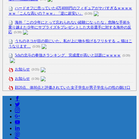
ハードオフに売っていた4万4000円のフィギュアがヤバすぎるｗｗｗｗ
ｗｗ「こんな高いの？ｗｗ」「逆に超安い」
(5/20)
海外「この少年にとって忘れられない経験になったな」危険な手術を
乗り越えた少年にサプライズをプレゼントした大谷選手に対する海外の反
応
(5/20)
うちのネコが目の前にいた。私が上に物を投げるフリをする → 猫はこ
うなります…
(5/20)
5chの北斗の拳強さランキング、完成度が高いと話題にｗｗｗｗ
(5/20)
お知らせ
(3/25)
お知らせ
(1/26)
顔20点、体80点と評価されていた女子学生が男子学生らの性の捌け口
にされる
(12/26)
【中国】処理水の問題化狙うも不発？ASEAN関連会合で賛同広がらず
(7/13)