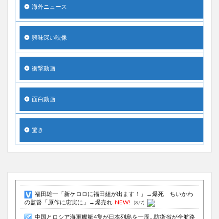
海外ニュース
興味深い映像
衝撃動画
面白動画
驚き
福田雄一「新ケロロに福田組が出ます！」→爆死 ちいかわ
の監督「原作に忠実に」→爆売れ
NEW!
(8/7)
中国とロシア海軍艦艇4隻が日本列島を一周…防衛省が全航路