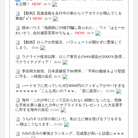
を公開！
NEW!
(8/7)
【動画】高速道路を走行中の車からリアガラスが飛んでくる
事故(ﾟoﾟ)
NEW!
(8/7)
積水ハウス「地面師に55億円騙し取られた…」ワイ「はえーか
わいそう…会社滅茶苦茶やろなぁ」
NEW!
(8/7)
【動画】ロシアの空挺兵、パラシュートが開かずに墜落して
しまう。
(8/6)
ウクライナ侵攻以降、ロシア軍兵士のHIV感染が2000％急増…
ウクライナメディア！
(8/6)
李在明大統領、日本原爆投下80周年…「平和の価値をより堅固
に守る」＝韓国の反応
(8/5)
ハードオフに売っていた4万4000円のフィギュアがヤバすぎる
ｗｗｗｗｗｗ「こんな高いの？ｗｗ」「逆に超安い」
(5/20)
海外「この少年にとって忘れられない経験になったな」危険
な手術を乗り越えた少年にサプライズをプレゼントした大谷選手
に対する海外の反応
(5/20)
うちのネコが目の前にいた。私が上に物を投げるフリをする
→ 猫はこうなります…
(5/20)
5chの北斗の拳強さランキング、完成度が高いと話題にｗｗｗ