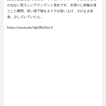
福田雄一「新ケロロに福田組
【Xの車窓から】オービスかと
かねない恐ろしいアクシデント発生です。水溜りに前輪を落
が出ます！」→爆死 ちいか
思ったら野生の炊飯器で草
とした瞬間、長い落下物をタイヤが拾い上げ、そのまま前
わの監督...
NEW!
ほか
(8/7)
(8/6)
進。少しズレていたら…
居酒屋「6人で長居して会計
【Xの車窓から】整備士が2度
4939円！喋りたいだけなら公
見する現場猫案件 ほか
園に...
NEW!
(8/7)
(7/31)
https://youtu.be/5gh3NJZex-E
中国とロシア海軍艦艇4隻が日
ハードオフに売っていた4万
本列島を一周…防衛省が全航路
4000円のフィギュアがヤバす
を公...
NEW!
ぎる...
(8/7)
(5/20)
5chの北斗の拳強さランキン
海外「この少年にとって忘れ
グ、完成度が高いと話題にｗ
られない経験になったな」危
ｗｗｗ
険な手術...
(5/20)
(5/20)
金正恩「経済制裁、正直キツ
うちのネコが目の前にいた。
いです・・・本当は核を使う
私が上に物を投げるフリをす
つもりな...
る → ...
(5/20)
(5/20)
お知らせ
韓国人「野球の天才大谷翔平
(3/25)
がML2度目のサヨナラ爆発！4
お知らせ
打数...
(1/26)
(5/20)
顔20点、体80点と評価されて
【GIF】JSのカンチョーワロタ
いた女子学生が男子学生らの
(5/20)
性の...
(12/26)
【愕然】白のクラウン俺氏、
【中国】パトカーの前で好演
高速道路左車線を制限速度で