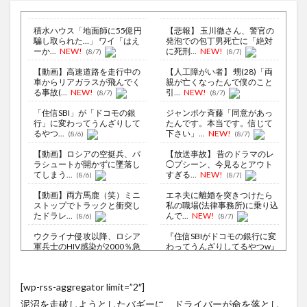
積水ハウス「地面師に55億円
【悲報】 玉川徹さん、警官の
騙し取られた…」 ワイ「はえ
発泡での包丁男死亡に「絶対
ーか...
NEW!
に死刑...
NEW!
(8/7)
(8/7)
【動画】高速道路を走行中の
【人工障がい者】 甥(28)「両
車からリアガラスが飛んでく
親が亡くなったんで僕のこと
る事故(...
NEW!
引...
NEW!
(8/7)
(8/7)
「住信SBI」が「ドコモの銀
ジャンポケ斉藤「同意があっ
行」に変わってうんざりして
たんです。本当です。信じて
るやつ...
下さい」...
NEW!
(8/6)
(8/7)
【動画】ロシアの空挺兵、パ
【放送事故】 昔のドラマのレ
ラシュートが開かずに墜落し
◯プシーン、今見るとアウト
てしまう...
すぎる...
NEW!
(8/6)
(8/7)
【動画】両方馬鹿（笑）ミニ
エネ夫に離婚を突きつけたら
ストップでトラックと衝突し
私の職場(法律事務所)に乗り込
たドラレ...
んで...
NEW!
(8/6)
(8/7)
ウクライナ侵攻以降、ロシア
『住信SBIがドコモの銀行に変
軍兵士のHIV感染が2000％急
わってうんざりしてるやつw』
増...
と...
NEW!
(8/6)
(8/7)
李在明大統領、日本原爆投下
兵庫斎藤知事、県の海外事務
[wp-rss-aggregator limit=”2″]
80周年…「平和の価値をより
所を全廃へ「公務員が海外で
堅固に...
遊ぶため...
NEW!
(8/5)
(8/7)
泥沼を走破しようとしたバギーに、ドライバーが命を落とし