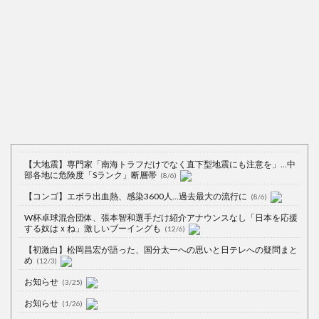
【大地震】専門家「南海トラフだけでなく直下型地震にも注意を」…中
部各地に危険度「Sランク」断層帯
(8/6)
【コンゴ】エボラ出血熱、感染3600人…過去最大の流行に
(8/6)
W杯卓球混合団体、張本智和選手だけ紹介アナウンスなし「日本を応援
する奴はｘね」激しいブーイングも
(12/6)
【初激白】松岡昌宏が語った、国分太一への思いと日テレへの疑問まと
め
(12/3)
お知らせ
(3/25)
お知らせ
(1/26)