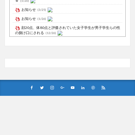
ｗ
(5/20)
お知らせ
(3/25)
お知らせ
(1/26)
顔20点、体80点と評価されていた女子学生が男子学生らの性
の捌け口にされる
(12/26)
【中国】処理水の問題化狙うも不発？ASEAN関連会合で賛同
広がらず
(7/13)
Powered by livedoor 相互RSS