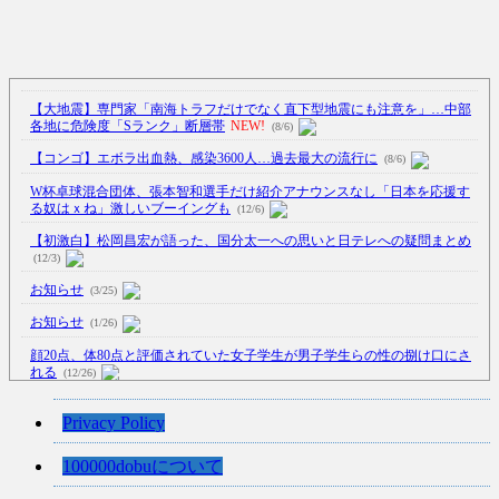
【大地震】専門家「南海トラフだけでなく直下型地震にも注意を」…中部
各地に危険度「Sランク」断層帯
NEW!
(8/6)
【コンゴ】エボラ出血熱、感染3600人…過去最大の流行に
(8/6)
W杯卓球混合団体、張本智和選手だけ紹介アナウンスなし「日本を応援す
る奴はｘね」激しいブーイングも
(12/6)
【初激白】松岡昌宏が語った、国分太一への思いと日テレへの疑問まとめ
(12/3)
お知らせ
(3/25)
お知らせ
(1/26)
顔20点、体80点と評価されていた女子学生が男子学生らの性の捌け口にさ
れる
(12/26)
【中国】処理水の問題化狙うも不発？ASEAN関連会合で賛同広がらず
Privacy Policy
(7/13)
【韓国】54.1％「IAEA報告書を信用しない」
(7/13)
100000dobuについて