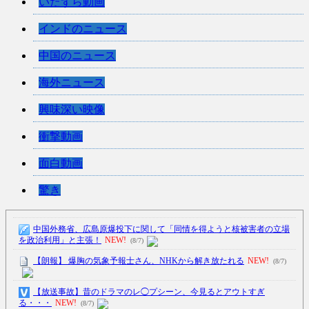
いたずら動画
インドのニュース
中国のニュース
海外ニュース
興味深い映像
衝撃動画
面白動画
驚き
中国外務省、広島原爆投下に関して「同情を得ようと核被害者の立場
を政治利用」と主張！
NEW!
(8/7)
【朗報】 爆胸の気象予報士さん、NHKから解き放たれる
NEW!
(8/7)
【放送事故】昔のドラマのレ◯プシーン、今見るとアウトすぎ
る・・・
NEW!
(8/7)