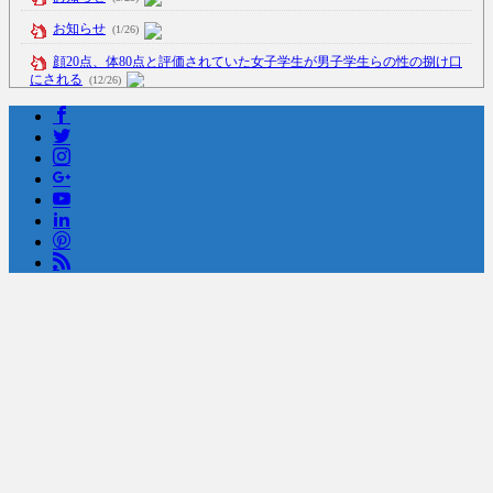
お知らせ
(1/26)
顔20点、体80点と評価されていた女子学生が男子学生らの性の捌け口
にされる
(12/26)
【中国】処理水の問題化狙うも不発？ASEAN関連会合で賛同広がらず
(7/13)
Powered by livedoor 相互RSS