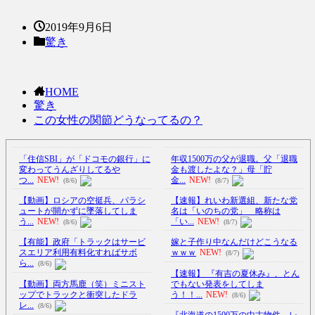
2019年9月6日
驚き
HOME
驚き
この女性の関節どうなってるの？
「住信SBI」が「ドコモの銀行」に
年収1500万の父が退職。父「退職
変わってうんざりしてるや
金も渡したよな？」母「貯
つ...
NEW!
金...
NEW!
(8/6)
(8/7)
【動画】ロシアの空挺兵、パラシ
【速報】れいわ新選組、新たな党
ュートが開かずに墜落してしま
名は「いのちの党」 略称は
う...
NEW!
「い...
NEW!
(8/6)
(8/7)
【有能】政府「トラックはサービ
嫁と子作り中なんだけどこうなる
スエリア利用有料化すればサボ
ｗｗｗ
NEW!
(8/7)
ら...
(8/6)
【速報】 『有吉の夏休み』、とん
【動画】両方馬鹿（笑）ミニスト
でもない発表をしてしま
ップでトラックと衝突したドラ
う！！...
NEW!
(8/6)
レ...
(8/6)
『北海道の1500万の中古物件、レ