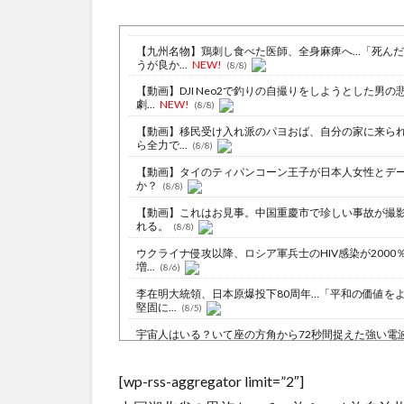
【九州名物】鶏刺し食べた医師、全身麻痺へ…「死ん
うが良か...
NEW!
(8/8)
【動画】DJI Neo2で釣りの自撮りをしようとした男の
劇...
NEW!
(8/8)
【動画】移民受け入れ派のパヨおば、自分の家に来ら
ら全力で...
(8/8)
【動画】タイのティパンコーン王子が日本人女性とデ
か？
(8/8)
【動画】これはお見事。中国重慶市で珍しい事故が撮
れる。
(8/8)
ウクライナ侵攻以降、ロシア軍兵士のHIV感染が2000
増...
(8/6)
李在明大統領、日本原爆投下80周年…「平和の価値を
堅固に...
(8/5)
宇宙人はいる？いて座の方角から72秒間捉えた強い電
50年...
NEW!
(8/8)
【閲覧注意】ケニアのスイカ、あまりにも薄過ぎる・
[wp-rss-aggregator limit=”2″]
NEW!
(8/8)