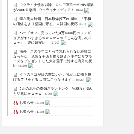
ウクライナ侵攻以降、ロシア軍兵士のHIV感染
が2000％急増…ウクライナメディア！
(8/6)
李在明大統領、日本原爆投下80周年…「平和
の価値をより堅固に守る」＝韓国の反応
(8/5)
ハードオフに売っていた4万4000円のフィギ
ュアがヤバすぎるｗｗｗｗｗｗ「こんな高いの？
ｗｗ」「逆に超安い」
(5/20)
海外「この少年にとって忘れられない経験に
なったな」危険な手術を乗り越えた少年にサプラ
イズをプレゼントした大谷選手に対する海外の反
応
(5/20)
うちのネコが目の前にいた。私が上に物を投
げるフリをする → 猫はこうなります…
(5/20)
5chの北斗の拳強さランキング、完成度が高い
と話題にｗｗｗｗ
(5/20)
お知らせ
(3/25)
お知らせ
(1/26)
顔20点、体80点と評価されていた女子学生が
男子学生らの性の捌け口にされる
(12/26)