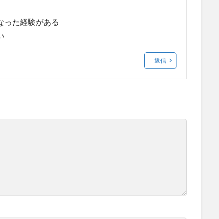
なった経験がある
い
返信