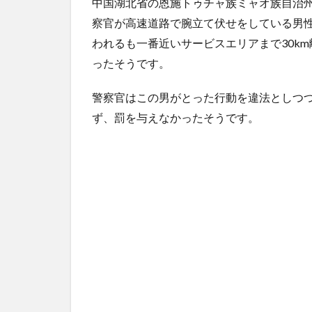
中国湖北省の恩施トゥチャ族ミャオ族自治州
【悲報】ヤニねこで抜けるキャラ、74%が一致してし
う・・・
NEW!
(8/8)
察官が高速道路で腕立て伏せをしている男
5chの北斗の拳強さランキング、完成度が高いと話題
われるも一番近いサービスエリアまで30km
ｗｗ
(5/20)
ったそうです。
金正恩「経済制裁、正直キツいです・・・本当は核を
つもりな...
(5/20)
警察官はこの男がとった行動を違法としつ
お知らせ
(3/25)
ず、罰を与えなかったそうです。
お知らせ
(1/26)
顔20点、体80点と評価されていた女子学生が男子学生
性の...
(12/26)
【中国】パトカーの前で好演技www当たり屋やお煽り
など盛...
(3/1)
Powered by livedoor 相互RSS