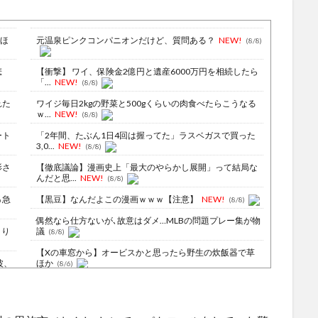
だほ
元温泉ピンクコンパニオンだけど、質問ある？
NEW!
(8/8)
悲
【衝撃】 ワイ、保険金2億円と遺産6000万円を相続したら
「...
NEW!
(8/8)
れた
ワイジ毎日2kgの野菜と500gくらいの肉食べたらこうなる
ｗ...
NEW!
(8/8)
ート
「2年間、たぶん1日4回は握ってた」ラスベガスで買った
3,0...
NEW!
(8/8)
影さ
【徹底議論】漫画史上「最大のやらかし展開」って結局な
んだと思...
NEW!
(8/8)
％急
【黒豆】なんだよこの漫画ｗｗｗ【注意】
NEW!
(8/8)
偶然なら仕方ないが､故意はダメ…MLBの問題プレー集が物
より
議
(8/8)
【Xの車窓から】オービスかと思ったら野生の炊飯器で草
波、
ほか
(8/6)
【Xの車窓から】整備士が2度見する現場猫案件 ほか
・・
(7/31)
ハードオフに売っていた4万4000円のフィギュアがヤバす