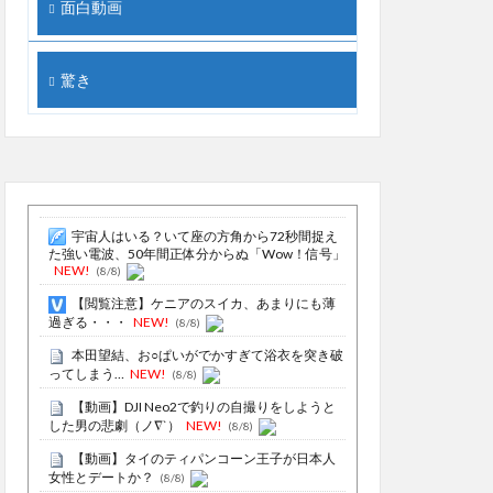
面白動画
驚き
宇宙人はいる？いて座の方角から72秒間捉え
た強い電波、50年間正体分からぬ「Wow！信号」
NEW!
(8/8)
【閲覧注意】ケニアのスイカ、あまりにも薄
過ぎる・・・
NEW!
(8/8)
本田望結、お○ぱいがでかすぎて浴衣を突き破
ってしまう…
NEW!
(8/8)
【動画】DJI Neo2で釣りの自撮りをしようと
した男の悲劇（ノ∇`）
NEW!
(8/8)
【動画】タイのティパンコーン王子が日本人
女性とデートか？
(8/8)