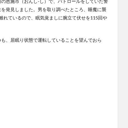
の恩施市（おんし-し）で、パトロールをしていた警
ま
ぎる...
(5/20)
性を発見しました。男を取り調べたところ、睡魔に襲
海外「この少年にとって忘れられない経験になったな」危
にｗｗ
険な手術...
離れているので、眠気覚ましに腕立て伏せを115回や
(5/20)
うちのネコが目の前にいた。私が上に物を投げるフリをす
使う
る → ...
(5/20)
韓国人「野球の天才大谷翔平がML2度目のサヨナラ爆発！4
つも、居眠り状態で運転していることを望んでおら
打数...
(5/20)
【GIF】JSのカンチョーワロタ
(5/20)
らの
【愕然】白のクラウン俺氏、高速道路左車線を制限速度で
走った結...
(5/20)
運転
【中国】パトカーの前で好演技www当たり屋やお煽り運転
など盛...
(3/1)
【あるある？】うわっ・・・男性が一瞬で冷める女性の行
動6選
(3/1)
【怒報】撮影車を叩く当て逃げ老害を追跡！警察も出動す
る騒ぎに
(3/1)
【動画】ウクライナ中部でとんでもない大爆発が撮影され
る。
(2/28)